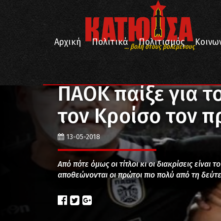
Αρχική
Πολιτικά
Πολιτισμός
Κοινω
... βολή στους βολεμένους
/
/
Αρχική
Απόψεις
ΠΑΟΚ παίξε για το λαό σου και 
ΠΑΟΚ παίξε για το
τον Κροίσο τον 
13-05-2018
Από πότε όμως οι τίτλοι κι οι διακρίσεις είναι 
αποθεώνονται οι πρώτοι πιο πολύ από τη δεύτ