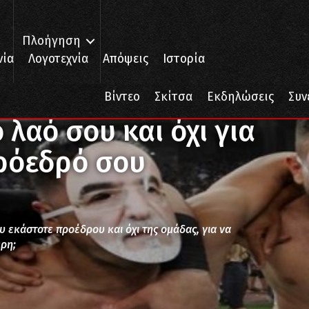
Πλοήγηση
νία
Λογοτεχνία
Απόψεις
Ιστορία
όχι για τον Κροίσο τον πρόεδρό σου
Βίντεο
Σκίτσα
Εκδηλώσεις
Συν
 λαό σου και όχι για
πρόεδρό σου
του εκάστοτε προέδρου και όχι της ομάδας, για να
ερη;