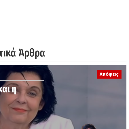
τικά Άρθρα
Απόψεις
και η