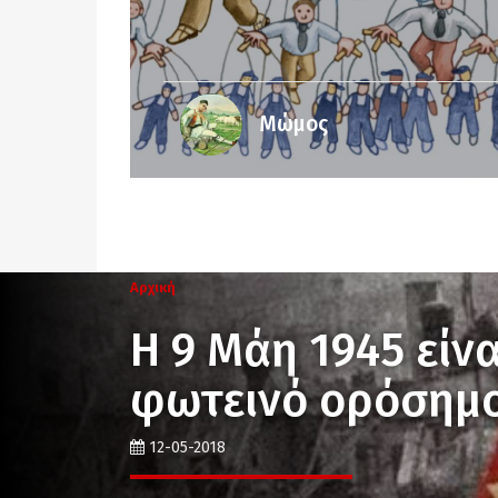
Μώμος
Αρχική
Η 9 Μάη 1945 είνα
φωτεινό ορόσημ
12-05-2018