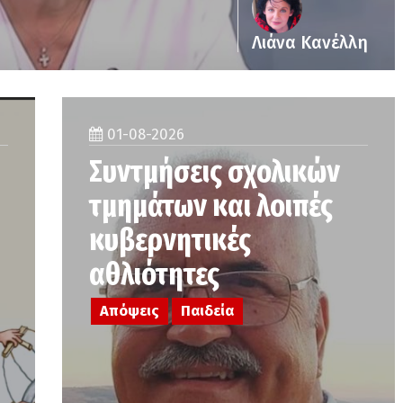
Λιάνα Κανέλλη
01-08-2026
Συντμήσεις σχολικών
τμημάτων και λοιπές
κυβερνητικές
αθλιότητες
Απόψεις
Παιδεία