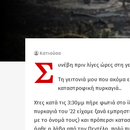
Κατιούσα
Σ
υνέβη πριν λίγες ώρες στη γ
Τη γειτονιά μου που ακόμα ε
καταστροφική πυρκαγιά..
Χτες κατά τις 3:30μμ πήρε φωτιά στο 
πυρκαγιά του ’22 είχαμε ξανά εμπρηστ
με το όνομά τους) και πρόπερσι κατα
ήρθε η λάβα από την Πεντέλη, πολύ π