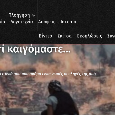
Πλοήγηση
νία
Λογοτεχνία
Απόψεις
Ιστορία
…
Βίντεο
Σκίτσα
Εκδηλώσεις
Συν
τί καιγόμαστε…
ειτονιά μου που ακόμα είναι νωπές οι πληγές της από