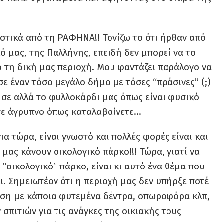
τικά από τη ΡΑΦΗΝΑ!! Τονίζω το ότι ήρθαν από
κό μας, της Παλλήνης, επειδή δεν μπορεί να το
ό τη δική μας περιοχή. Μου φαντάζει παράλογο να
ε έναν τόσο μεγάλο δήμο με τόσες “πράσινες” (;)
σε αλλά το φυλλοκάρδι μας όπως είναι φυσικό
ύσε άγρυπνο όπως καταλαβαίνετε…
ια τώρα, είναι γνωστό και πολλές φορές είναι και
ας κάνουν οικολογικό πάρκο!!! Τώρα, γιατί να
ι “οικολογικό” πάρκο, είναι κι αυτό ένα θέμα που
ι. Σημειωτέον ότι η περιοχή μας δεν υπήρξε ποτέ
αση με κάποια φυτεμένα δέντρα, οπωροφόρα κλπ,
σπιτιών για τις ανάγκες της οικιακής τους