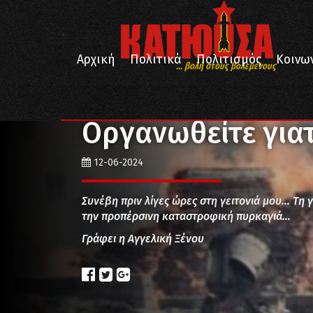
Αρχική
Πολιτικά
Πολιτισμός
Κοινω
... βολή στους βολεμένους
/
/
Αρχική
Απόψεις
Οργανωθείτε γιατί καιγόμαστε
Οργανωθείτε για
12-06-2024
Συνέβη πριν λίγες ώρες στη γειτονιά μου… Τη γ
την προπέρσινη καταστροφική πυρκαγιά…
Γράφει η Αγγελική Ξένου