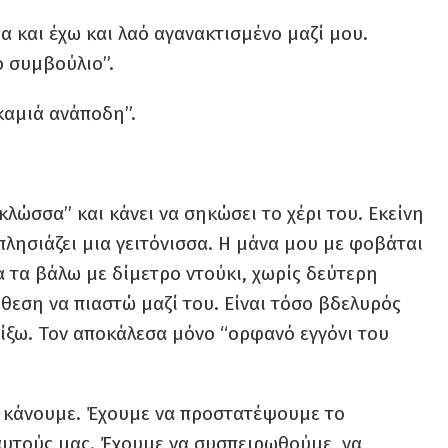
α και έχω και λαό αγανακτισμένο μαζί μου.
ό συμβούλιο”.
καμιά ανάποδη”.
 κλώσσα” και κάνει να σηκώσει το χέρι του. Εκείνη
πλησιάζει μια γειτόνισσα. Η μάνα μου με φοβάται
να τα βάλω με δίμετρο ντούκι, χωρίς δεύτερη
όθεση να πιαστώ μαζί του. Είναι τόσο βδελυρός
γίξω. Τον αποκάλεσα μόνο “ορφανό εγγόνι του
α κάνουμε. Έχουμε να προστατέψουμε το
εαυτούς μας. Έχουμε να συσπειρωθούμε, να