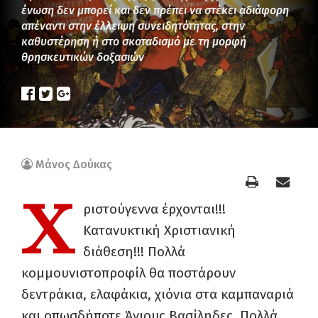
ένωση δεν μπορεί και δεν πρέπει να στέκει αδιάφορη
απέναντι στην έλλειψη συνειδητότητας, στην
καθυστέρηση ή στο σκοταδισμό με τη μορφή
θρησκευτικών δοξασιών
Μάνος Δούκας
Χ
ριστούγεννα έρχονται!!!
Κατανυκτική Χριστιανική
διάθεση!!! Πολλά
κομμουνιστοπροφίλ θα ποστάρουν
δεντράκια, ελαφάκια, χιόνια στα καμπαναριά
και οπωσδήποτε Άγιους Βασίληδες. Πολλά