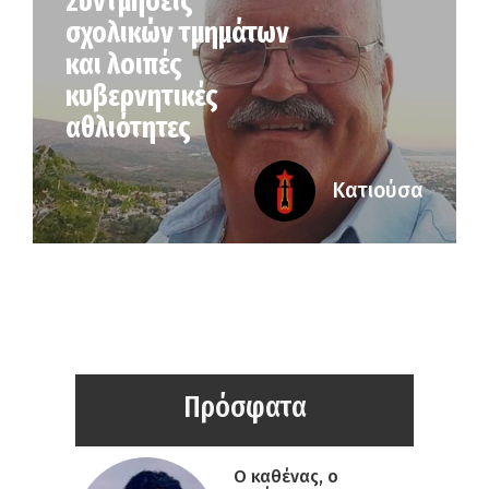
Συντμήσεις
σχολικών τμημάτων
και λοιπές
κυβερνητικές
αθλιότητες
Κατιούσα
Πρόσφατα
Ο καθένας, ο