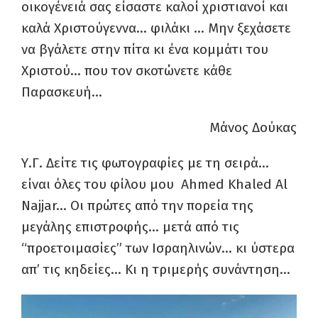
οικογένειά σας είσαστε καλοί χριστιανοί και
καλά Χριστούγεννα… φιλάκι … Μην ξεχάσετε
να βγάλετε στην πίτα κι ένα κομμάτι του
Χριστού… που τον σκοτώνετε κάθε
Παρασκευή…
Μάνος Δούκας
Υ.Γ. Δείτε τις φωτογραφίες με τη σειρά…
είναι όλες του φίλου μου Ahmed Khaled Al
Najjar… Οι πρώτες από την πορεία της
μεγάλης επιστροφής… μετά από τις
“προετοιμασίες” των Ισραηλινών… κι ύστερα
απ’ τις κηδείες… Κι η τριμερής συνάντηση…