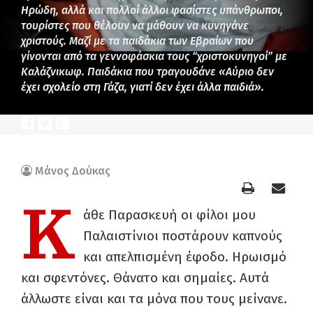
Ηρώδη, αλλά και πολλοί άλλοι φασίστες υπάνθρωποι,
τουρίστες που θέλουν να μάθουν να κυνηγάνε
χριστούς. Μαζί με τα παιδάκια των Εβραίων που
γίνονται από τα γεννοφάσκια τους “χριστοκυνηγοί” με
Καλάζνικωφ. Παιδάκια που τραγουδάνε «Αύριο δεν
έχει σχολείο στη Γάζα, γιατί δεν έχει άλλα παιδιά».
Μάνος Δούκας
Κ
άθε Παρασκευή οι φίλοι μου
Παλαιστίνιοι ποστάρουν καπνούς
και απελπισμένη έφοδο. Ηρωισμό
και σφεντόνες. Θάνατο και σημαίες. Αυτά
άλλωστε είναι και τα μόνα που τους μείνανε.