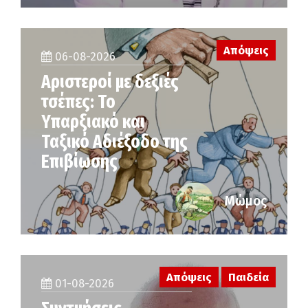
Απόψεις
06-08-2026
Αριστεροί με δεξιές
τσέπες: Το
Υπαρξιακό και
Ταξικό Αδιέξοδο της
Επιβίωσης
Μώμος
Απόψεις
Παιδεία
01-08-2026