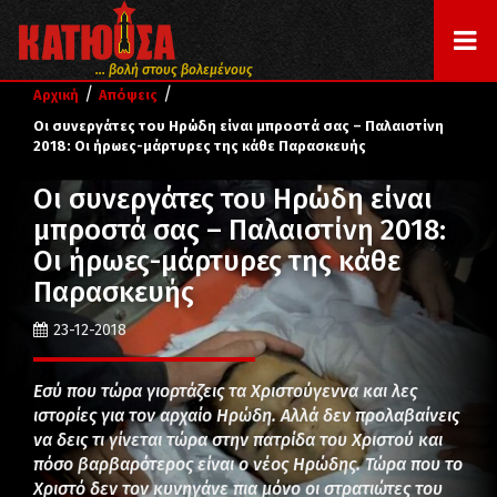
... βολή στους βολεμένους
/
/
Αρχική
Απόψεις
Οι συνεργάτες του Ηρώδη είναι μπροστά σας – Παλαιστίνη
2018: Οι ήρωες-μάρτυρες της κάθε Παρασκευής
Οι συνεργάτες του Ηρώδη είναι
μπροστά σας – Παλαιστίνη 2018:
Οι ήρωες-μάρτυρες της κάθε
Παρασκευής
23-12-2018
Εσύ που τώρα γιορτάζεις τα Χριστούγεννα και λες
ιστορίες για τον αρχαίο Ηρώδη. Αλλά δεν προλαβαίνεις
να δεις τι γίνεται τώρα στην πατρίδα του Χριστού και
πόσο βαρβαρότερος είναι ο νέος Ηρώδης. Τώρα που το
Χριστό δεν τον κυνηγάνε πια μόνο οι στρατιώτες του