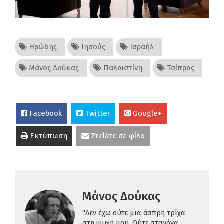
Ηρώδης
Ιησούς
Ισραήλ
Μάνος Δούκας
Παλαιστίνη
Τσίπρας
Facebook
Twitter
Google+
Εκτύπωση
Στείλτε σε φίλο
Μάνος Δούκας
"Δεν έχω ούτε μια άσπρη τρίχα
στη ψυχή μου. Ούτε σταγόνα