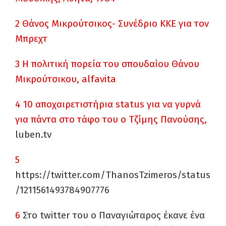
2
Θάνος Μικρούτσικος- Συνέδριο ΚΚΕ για τον
Μπρεχτ
3
Η πολιτική πορεία του σπουδαίου Θάνου
Μικρούτσικου,
alfavita
4
10
αποχαιρετιστήρια
status
για να γυρνά
για πάντα στο τάφο του ο Τζίμης Πανούσης,
luben.tv
5
https://twitter.com/ThanosTzimeros/status
/1211561493784907776
6
Στο
twitter
του ο Παναγιώταρος έκανε ένα