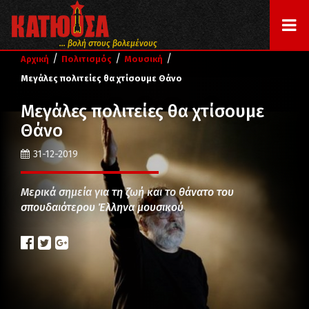
... βολή στους βολεμένους
/
/
/
Αρχική
Πολιτισμός
Μουσική
Μεγάλες πολιτείες θα χτίσουμε Θάνο
Μεγάλες πολιτείες θα χτίσουμε
Θάνο
31-12-2019
Μερικά σημεία για τη ζωή και το θάνατο του
σπουδαιότερου Έλληνα μουσικού