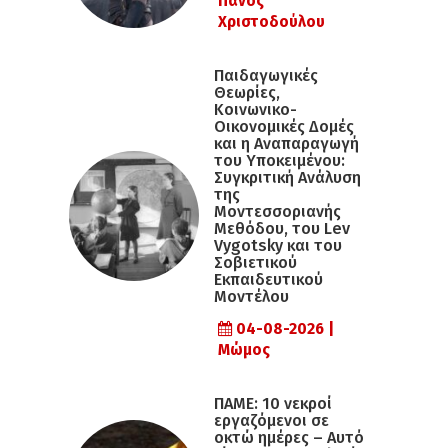
Πάνος
Χριστοδούλου
Παιδαγωγικές
Θεωρίες,
Κοινωνικο-
Οικονομικές Δομές
και η Αναπαραγωγή
του Υποκειμένου:
Συγκριτική Ανάλυση
της
Μοντεσσοριανής
Μεθόδου, του Lev
Vygotsky και του
Σοβιετικού
Εκπαιδευτικού
Μοντέλου
04-08-2026 |
Μώμος
ΠΑΜΕ: 10 νεκροί
εργαζόμενοι σε
οκτώ ημέρες – Αυτό