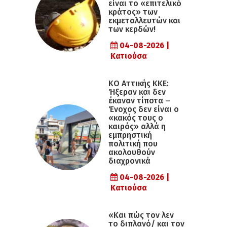
είναι το «επιτελικό
κράτος» των
εκμεταλλευτών και
των κερδών!
04-08-2026 |
Κατιούσα
KO Αττικής ΚΚΕ:
Ήξεραν και δεν
έκαναν τίποτα –
Ένοχος δεν είναι ο
«κακός τους ο
καιρός» αλλά η
εµπρηστική
πολιτική που
ακολουθούν
διαχρονικά
04-08-2026 |
Κατιούσα
«Και πώς τον λεν
το διπλανό/ και τον