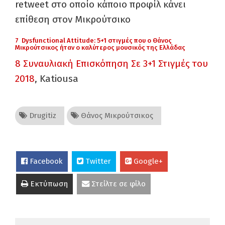
retweet
στο οποίο κάποιο προφίλ κάνει
επίθεση στον Μικρούτσικο
7
Dysfunctional Attitude: 5+1 στιγμές που ο Θάνος
Μικρούτσικος ήταν ο καλύτερος μουσικός της Ελλάδας
8
Συναυλιακή Επισκόπηση Σε 3+1 Στιγμές του
2018
,
Katiousa
Drugitiz
Θάνος Μικρούτσικος
Facebook
Twitter
Google+
Εκτύπωση
Στείλτε σε φίλο