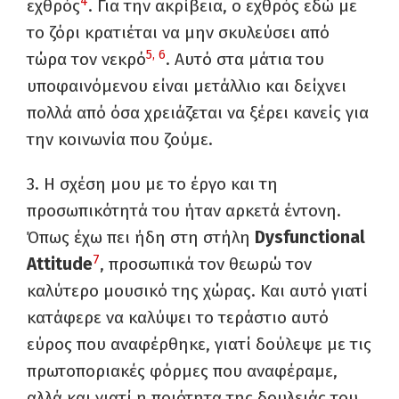
4
εχθρός
. Για την ακρίβεια, ο εχθρός εδώ με
το ζόρι κρατιέται να μην σκυλεύσει από
5,
6
τώρα τον νεκρό
. Αυτό στα μάτια του
υποφαινόμενου είναι μετάλλιο και δείχνει
πολλά από όσα χρειάζεται να ξέρει κανείς για
την κοινωνία που ζούμε.
3. Η σχέση μου με το έργο και τη
προσωπικότητά του ήταν αρκετά έντονη.
Όπως έχω πει ήδη στη στήλη
Dysfunctional
7
Attitude
,
προσωπικά τον θεωρώ τον
καλύτερο μουσικό της χώρας. Και αυτό γιατί
κατάφερε να καλύψει το τεράστιο αυτό
εύρος που αναφέρθηκε, γιατί δούλεψε με τις
πρωτοποριακές φόρμες που αναφέραμε,
αλλά και γιατί η ποιότητα της δουλειάς του