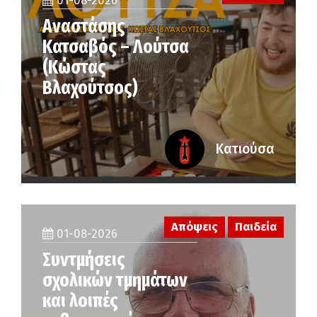
01-08-2026
Αναστάσης
Κατσαβός – Λούτσα
(Κώστας
Βλαχούτσος)
Κατιούσα
Απόψεις
Παιδεία
01-08-2026
Συντμήσεις
σχολικών τμημάτων
και λοιπές