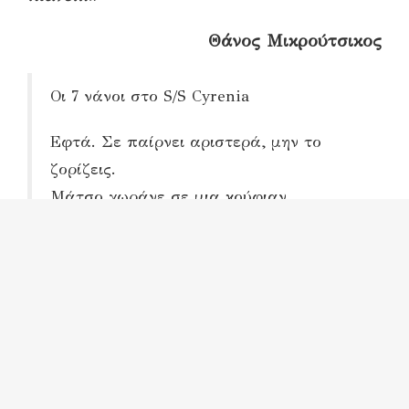
Θάνος Μικρούτσικος
Οι 7 νάνοι στο S/S Cyrenia
Εφτά. Σε παίρνει αριστερά, μην το
ζορίζεις.
Μάτσο χωράνε σε μια κούφιαν
απαλάμη.
Θυμίζεις κάμαρες κλειστές, στεριά
μυρίζεις.
Ο πιο μικρός αχολογάει μ’ ένα καλάμι.
Γυαλίζει ο Σημ της μηχανής τα δυο
ποδάρια.
Ο Ρεκ λαδώνει στην ανάγκη το τιμόνι.