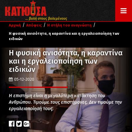
... βολή στους βολεμένους
/
/
/
Αρχική
Απόψεις
Η στήλη του αναγνώστη
Η φυσική ανισότητα, η καραντίνα και η εργαλειοποίηση των
ειδικών
Η φυσική ανισότητα, η καραντίνα
και η εργαλειοποίηση των
ειδικών
05-12-2020
Η επιστήμη είναι η μεγαλύτερη κατάκτηση του
Ανθρώπου. Τιμούμε τους επιστήμονες. Δεν τιμούμε την
εργαλειοποίησή τους.