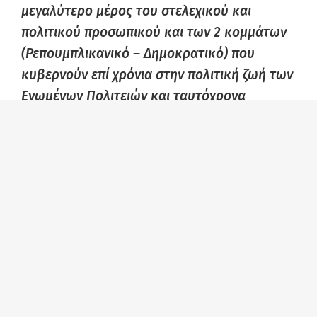
μεγαλύτερο μέρος του στελεχικού και
πολιτικού προσωπικού και των 2 κομμάτων
(Ρεπουμπλικανικό – Δημοκρατικό) που
κυβερνούν επί χρόνια στην πολιτική ζωή των
Ενωμένων Πολιτειών και ταυτόχρονα
εκφράζουν την κυριαρχία του πανίσχυρου
στρατιωτικό-βιομηχανικού συμπλέγματος,
την ισχύ του χρηματιστικού κεφαλαίου και
της χρηματιστικής ολιγαρχίας, της
Wall
Street
και των μεγάλων εταιρειών. Το
λεγόμενο «εταιρικό πνεύμα» κυριαρχεί και
αποτελεί τον πυρήνα του
πολυδιαφημισμένου «αμερικανικού ονείρου»
που σπέρνει αυταπάτες ότι και αυτός που δεν
έχει τίποτα, αν εργαστεί σκληρά μπορεί να