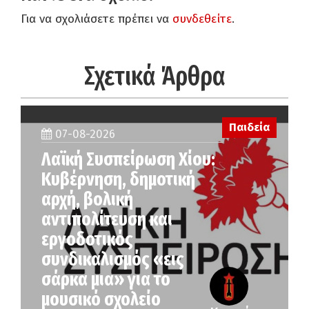
Για να σχολιάσετε πρέπει να
συνδεθείτε
.
Σχετικά Άρθρα
Παιδεία
07-08-2026
Λαϊκή Συσπείρωση Χίου:
Κυβέρνηση, δημοτική
αρχή, βολική
αντιπολίτευση και
εργοδοτικός
συνδικαλισμός «εις
σάρκα μια» για το
μουσικό σχολείο