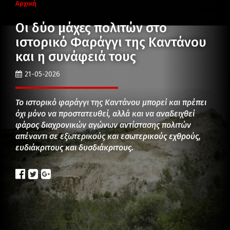
Αρχική
Οι δύο μάχες πολιτών στο
ιστορικό Φαράγγι της Καντάνου
και η συνάφειά τους
21-05-2026
Το ιστορικό φαράγγι της Καντάνου μπορεί και πρέπει
όχι μόνο να προστατευθεί, αλλά και να αναδειχθεί
φάρος διαχρονικών αγώνων αντίστασης πολιτών
απέναντι σε εξωτερικούς και εσωτερικούς εχθρούς,
ευδιάκριτους και δυσδιάκριτους.