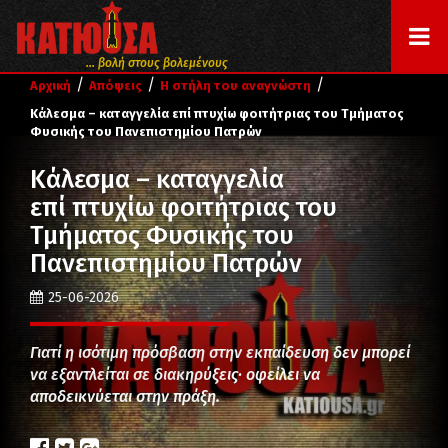
... βολή στους βολεμένους
/
/
/
Αρχική
Απόψεις
Η στήλη του αναγνώστη
Κάλεσμα – καταγγελία επί πτυχίω φοιτήτριας του Τμήματος
Φυσικής του Πανεπιστημίου Πατρών
Κάλεσμα – καταγγελία
επί πτυχίω φοιτήτριας του
Τμήματος Φυσικής του
Πανεπιστημίου Πατρών
25-06-2026
Γιατί η ισότιμη πρόσβαση στην εκπαίδευση δεν μπορεί
να εξαντλείται σε διακηρύξεις· οφείλει να
αποδεικνύεται στην πράξη.