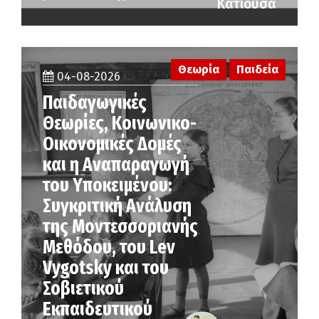
Κατιούσα
Θεωρία
Παιδεία
04-08-2026
Παιδαγωγικές
Θεωρίες, Κοινωνικο-
Οικονομικές Δομές
και η Αναπαραγωγή
του Υποκειμένου:
Συγκριτική Ανάλυση
της Μοντεσσοριανής
Μεθόδου, του Lev
Vygotsky και του
Σοβιετικού
Εκπαιδευτικού