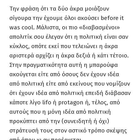
Την φράση ότι τα δύο άκρα μοιάζουν
σίγουρα την έχουμε όλοι ακούσει
before
it
was
cool
. Μάλιστα, οι πιο «διαβασμένοι»
απολιτίκ σου έλεγαν ότι η πολιτική είναι σαν
κύκλος, οπότε εκεί που τελειώνει η άκρα
αριστερά αρχίζει η άκρα δεξιά ή κάτι τέτοιο.
Στην πραγματικότητα αυτή η μπαρούφα
ακούγεται είτε από όσους δεν έχουν ιδέα
από πολιτική είτε από εκείνους που νομίζουν
ότι έχουν ιδέα από πολιτική επειδή διάβασαν
κάποτε λίγο
lifo
ή
protagon
ή, τέλος, από
αυτούς που η μόνη ιδέα από πολιτική
προκύπτει από την (συνειδητή ή όχι)
στράτευσή τους στον αστικό τρόπο σκέψης
από όπου κι αν προέρχεται.