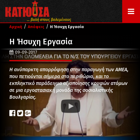
... βολή στους βολεμένους
/
/
Αρχική
Απόψεις
Η Ήσυχη Εργασία
Η Ήσυχη Εργασία
09-09-2017
Η ανύπαρκτη απορρόφηση στην παραγωγή των ΑΜΕΑ,
που πετιούνται σήμερα στο περιθώριο, και το
εκπληκτικό παράδειγμα αξιοποίησης κουφών ατόμων
σε μια εργοστασιακή μονάδα της σοσιαλιστικής
Βουλγαρίας.