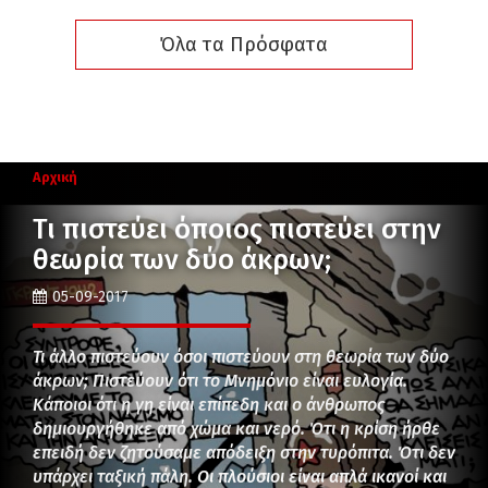
Όλα τα Πρόσφατα
Αρχική
Τι πιστεύει όποιος πιστεύει στην
θεωρία των δύο άκρων;
05-09-2017
Τι άλλο πιστεύουν όσοι πιστεύουν στη θεωρία των δύο
άκρων; Πιστεύουν ότι το Μνημόνιο είναι ευλογία.
Κάποιοι ότι η γη είναι επίπεδη και ο άνθρωπος
δημιουργήθηκε από χώμα και νερό. Ότι η κρίση ήρθε
επειδή δεν ζητούσαμε απόδειξη στην τυρόπιτα. Ότι δεν
υπάρχει ταξική πάλη. Οι πλούσιοι είναι απλά ικανοί και