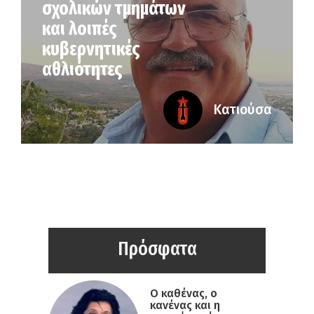
σχολικών τμημάτων
και λοιπές
κυβερνητικές
αθλιότητες
Κατιούσα
Πρόσφατα
Ο καθένας, ο
κανένας και η