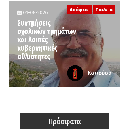
Απόψεις
Παιδεία
01-08-2026
Συντμήσεις
σχολικών τμημάτων
και λοιπές
κυβερνητικές
αθλιότητες
Κατιούσα
Πρόσφατα