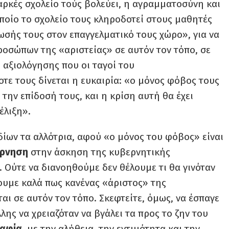
ρκές σχολείο τούς βολεύει, η αγραμματοσύνη και
ποίο το σχολείο τους κληροδοτεί στους μαθητές
ωσής τους στον επαγγελματικό τους χώρο», για να
οσώπων της «αριστείας» σε αυτόν τον τόπο, σε
ί αξιολόγησης που οι ταγοί του
τε τους δίνεται η ευκαιρία: «ο μόνος φόβος τους
α την επίδοσή τους, και η κρίση αυτή θα έχει
έλιξη».
ιδίων τα αλλότρια, αφού «ο μόνος του φόβος» είναι
έρνηση
στην άσκηση της κυβερνητικής
. Ούτε να διανοηθούμε δεν θέλουμε τι θα γινόταν
ζουμε καλά πως κανένας «άριστος» της
αι σε αυτόν τον τόπο. Σκεφτείτε, όμως, να έσπαγε
λλης να χρειαζόταν να βγάλει τα προς το ζην του
ραφία
, με την αλήθεια, την εντιμότητα και την