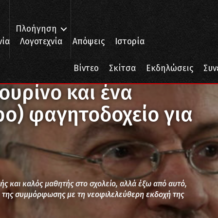
Πλοήγηση
νία
Λογοτεχνία
Απόψεις
Ιστορία
α (ακόμη μεγαλύτερο) φαγητοδοχείο για τον κ. Κανέλλη
Βίντεο
Σκίτσα
Εκδηλώσεις
Συν
ουρίνο και ένα
ρο) φαγητοδοχείο για
ελής και καλός μαθητής στο σχολείο, αλλά έξω από αυτό,
ι της συμμόρφωσης με τη νεοφιλελεύθερη εκδοχή της