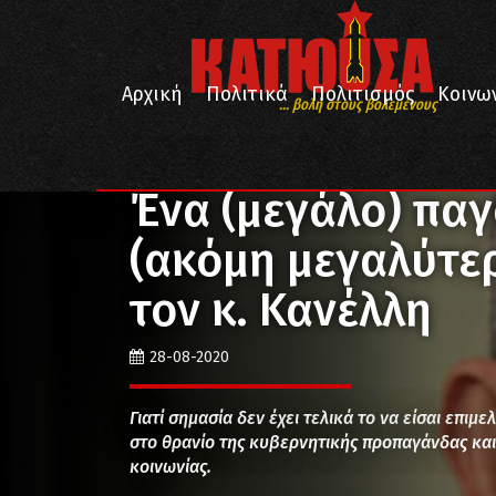
Αρχική
Πολιτικά
Πολιτισμός
Κοινω
... βολή στους βολεμένους
/
/
Αρχική
Απόψεις
Ένα (μεγάλο) παγουρίνο και έν
Ένα (μεγάλο) παγ
(ακόμη μεγαλύτε
τον κ. Κανέλλη
28-08-2020
Γιατί σημασία δεν έχει τελικά το να είσαι επιμ
στο θρανίο της κυβερνητικής προπαγάνδας κα
κοινωνίας.