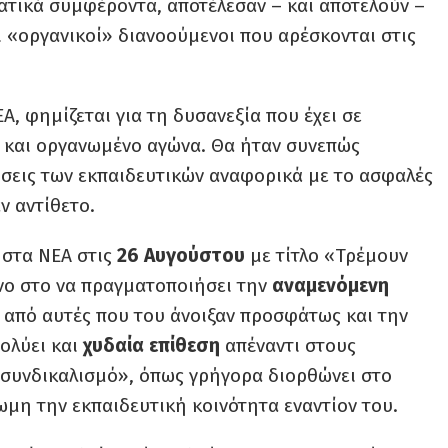
ματικά συμφέροντα, αποτέλεσαν – και αποτελούν –
ι «οργανικοί» διανοούμενοι που αρέσκονται στις
, φημίζεται για τη δυσανεξία που έχει σε
κό και οργανωμένο αγώνα. Θα ήταν συνεπώς
ήσεις των εκπαιδευτικών αναφορικά με το ασφαλές
ν αντίθετο.
υ στα ΝΕΑ στις
26 Αυγούστου
με τίτλο «Τρέμουν
όνο στο να πραγματοποιήσει την
αναμενόμενη
α από αυτές που του άνοιξαν προσφάτως και την
πολύει και
χυδαία επίθεση
απέναντι στους
 συνδικαλισμό», όπως γρήγορα διορθώνει στο
ωμη την εκπαιδευτική κοινότητα εναντίον του.