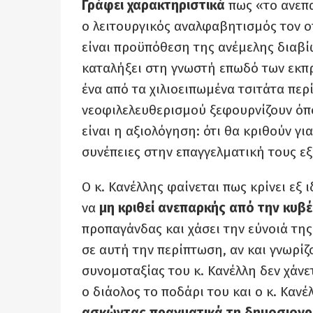
Γράφει χαρακτηριστικά
πως «το ανεπα
ο λειτουργικός αναλφαβητισμός τον ο
είναι προϋπόθεση της ανέμελης διαβί
καταλήξει στη γνωστή επωδό των εκπρ
ένα από τα χιλιοειπωμένα τσιτάτα περ
νεοφιλελευθερισμού ξεφουρνίζουν όπο
είναι η αξιολόγηση: ότι θα κριθούν γι
συνέπειες στην επαγγελματική τους εξ
Ο κ. Κανέλλης φαίνεται πως κρίνει εξ 
να
μη
κριθεί ανεπαρκής από την κυβ
προπαγάνδας και χάσει την εύνοιά της
σε αυτή την περίπτωση, αν και γνωρί
συνομοταξίας του κ. Κανέλλη δεν χάνετ
ο διάολος το ποδάρι του και ο κ. Κανέ
ασκώντας πραγματικά τη δημοσιογ