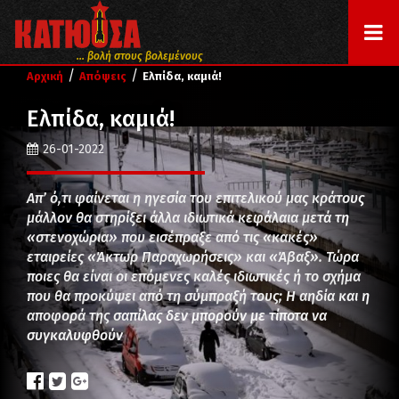
... βολή στους βολεμένους
/
/
Αρχική
Απόψεις
Ελπίδα, καμιά!
Ελπίδα, καμιά!
26-01-2022
Απ’ ό,τι φαίνεται η ηγεσία του επιτελικού μας κράτους
μάλλον θα στηρίξει άλλα ιδιωτικά κεφάλαια μετά τη
«στενοχώρια» που εισέπραξε από τις «κακές»
εταιρείες «Άκτωρ Παραχωρήσεις» και «Άβαξ». Τώρα
ποιες θα είναι οι επόμενες καλές ιδιωτικές ή το σχήμα
που θα προκύψει από τη σύμπραξή τους; Η αηδία και η
αποφορά της σαπίλας δεν μπορούν με τίποτα να
συγκαλυφθούν