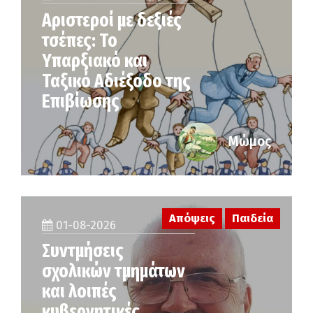
Αριστεροί με δεξιές
τσέπες: Το
Υπαρξιακό και
Ταξικό Αδιέξοδο της
Επιβίωσης
Μώμος
Απόψεις
Παιδεία
01-08-2026
Συντμήσεις
σχολικών τμημάτων
και λοιπές
κυβερνητικές