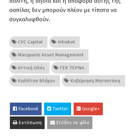
πολίτη, η αηδία και η αποφορά αυτής της
σαπίλας δεν μπορούν πλέον με τίποτα να
συγκαλυφθούν.
CVC Capital
Intrakat
Macquarie Asset Management
Αττική Οδός
ΓΕΚ ΤΕΡΝΑ
Καλλίτσα Βλάχου
Κυβέρνηση Μητσοτάκη
Facebook
Twitter
Google+
Εκτύπωση
Στείλτε σε φίλο