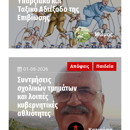
Υπαρξιακό και
Ταξικό Αδιέξοδο της
Επιβίωσης
Μώμος
Απόψεις
Παιδεία
01-08-2026
Συντμήσεις
σχολικών τμημάτων
και λοιπές
κυβερνητικές
αθλιότητες