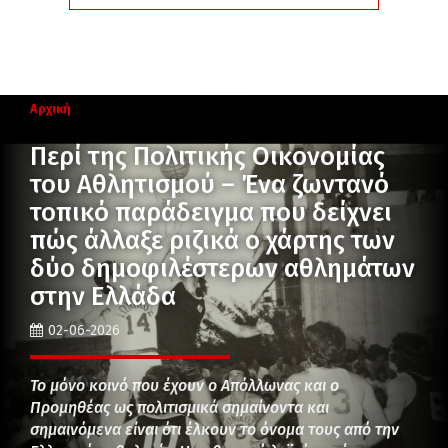
Αρχική
Περί της Πολιτικής Οικονομίας
του Αθλητισμού – Ένα ζωντανό
τοπικό παράδειγμα που δείχνει
πώς άλλαξε ριζικά ο χάρτης των
δύο δημοφιλέστερων αθλημάτων
στην Ελλάδα
02-06-2026
Το μόνο κοινό που έχουν ο Απόλλωνας και ο
Προμηθέας ως πολιτισμικά σημαίνοντα και
σημαινόμενα είναι ότι έλκουν το όνομα τους από την