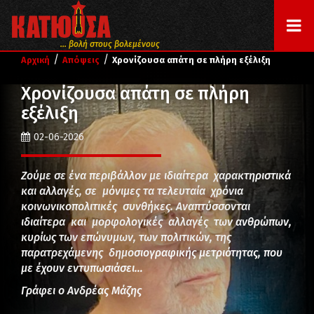
... βολή στους βολεμένους
/
/
Αρχική
Απόψεις
Χρονίζουσα απάτη σε πλήρη εξέλιξη
Χρονίζουσα απάτη σε πλήρη
εξέλιξη
02-06-2026
Ζούμε σε ένα περιβάλλον με ιδιαίτερα χαρακτηριστικά
και αλλαγές, σε μόνιμες τα τελευταία χρόνια
κοινωνικοπολιτικές συνθήκες. Αναπτύσσονται
ιδιαίτερα και μορφολογικές αλλαγές των ανθρώπων,
κυρίως των επώνυμων, των πολιτικών, της
παρατρεχάμενης δημοσιογραφικής μετριότητας, που
με έχουν εντυπωσιάσει…
Γράφει ο Ανδρέας Μάζης