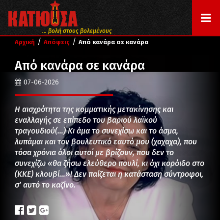
... βολή στους βολεμένους
/
/
Αρχική
Απόψεις
Από κανάρα σε κανάρα
Από κανάρα σε κανάρα
07-06-2026
Η αισχρότητα της κομματικής μετακίνησης και
εναλλαγής σε επίπεδο του βαριού λαϊκού
τραγουδιού(…) Κι άμα το συνεχίσω και το άσμα,
λυπάμαι και τον βουλευτικό εαυτό μου (χαχαχα), που
τόσα χρόνια όλοι αυτοί με βρίζουν, που δεν το
συνεχίζω «θα ζήσω ελεύθερο πουλί, κι όχι κορόιδο στο
(ΚΚΕ) κλουβί…»! Δεν παίζεται η κατάσταση σύντροφοι,
σ’ αυτό το καζίνο.