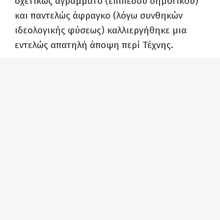
σχετικώς αγράμματο (επιπέδου δημοτικού)
και παντελώς άφραγκο (λόγω συνθηκών
ιδεολογικής φύσεως) καλλιεργήθηκε μια
εντελώς απατηλή άποψη περί Τέχνης.
Δεν ακούγαμε, επί παραδείγματι, τα
τραγούδια που αρμόζουν στη φτώχεια και το
μορφωτικό μας επίπεδο -δυστυχώς δεν
υπήρχε λίστα- αλλά μεγαλοπιανόμαστε με
όπερες και συμφωνική μουσική.
Βέβαια, η τάξη που εκπροσωπείτε μας έκανε
ραδιοφωνικώς αυτό το δώρο, σπανίως
(Μεγάλη Παρασκευή, καμμιά κηδεία)…
Αλλά υπήρχε πάντα τρόπος να “ξιπαστεί” ο