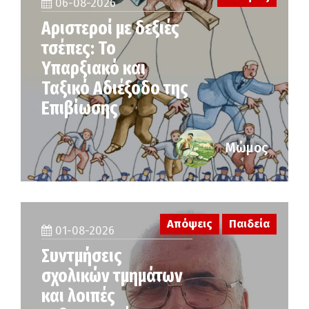
06-08-2026
Αριστεροί με δεξιές
τσέπες: Το
Υπαρξιακό και
Ταξικό Αδιέξοδο της
Επιβίωσης
Μώμος
Απόψεις
Παιδεία
01-08-2026
Συντμήσεις
σχολικών τμημάτων
και λοιπές