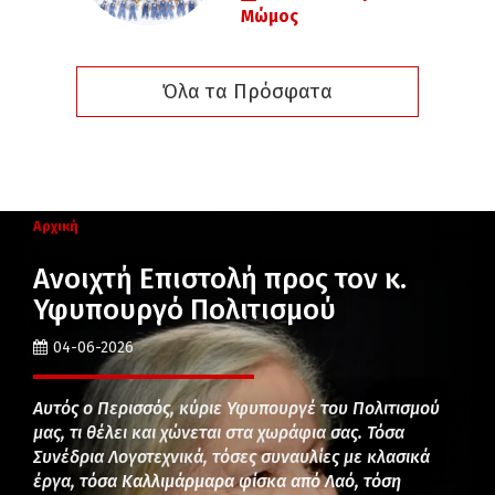
Μώμος
Όλα τα Πρόσφατα
Αρχική
Ανοιχτή Επιστολή προς τον κ.
Υφυπουργό Πολιτισμού
04-06-2026
Αυτός ο Περισσός, κύριε Υφυπουργέ του Πολιτισμού
μας, τι θέλει και χώνεται στα χωράφια σας. Τόσα
Συνέδρια Λογοτεχνικά, τόσες συναυλίες με κλασικά
έργα, τόσα Καλλιμάρμαρα φίσκα από Λαό, τόση