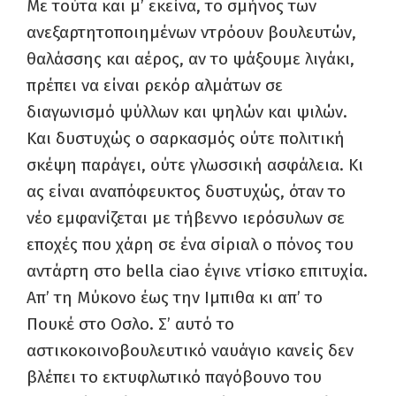
Με τούτα και μ’ εκείνα, το σμήνος των
ανεξαρτητοποιημένων ντρόουν βουλευτών,
θαλάσσης και αέρος, αν το ψάξουμε λιγάκι,
πρέπει να είναι ρεκόρ αλμάτων σε
διαγωνισμό ψύλλων και ψηλών και ψιλών.
Και δυστυχώς ο σαρκασμός ούτε πολιτική
σκέψη παράγει, ούτε γλωσσική ασφάλεια. Κι
ας είναι αναπόφευκτος δυστυχώς, όταν το
νέο εμφανίζεται με τήβεννο ιερόσυλων σε
εποχές που χάρη σε ένα σίριαλ ο πόνος του
αντάρτη στο bella ciao έγινε ντίσκο επιτυχία.
Απ’ τη Μύκονο έως την Ιμπιθα κι απ’ το
Πουκέ στο Οσλο. Σ’ αυτό το
αστικοκοινοβουλευτικό ναυάγιο κανείς δεν
βλέπει το εκτυφλωτικό παγόβουνο του