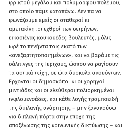
φρικτού μεγάλου και πολύμορφου πολέμου,
στο οποίο πάμε καταπάνω. Δεν πα να
φωνάζουμε εμείς οι σταθεροί κι
αμετακίνητοι εχθροί των σειρήνων,
εικοσιένας κουκουέδες βουλευτές, μόλις
ωρέ το πενήντα τοις εκατό των
«ανεξαρτητοποιημένων», και να βαράμε τις
σάλπιγγες της Ιεριχούς, ώσπου να ραγίσουν
τα αστικά τείχη, σε ώτα δύσκολα ακουόντων.
Ερχονται οι δημοσκόποι κι οι χορηγοί
μιντιάδες και οι ελεύθεροι πολιορκημένοι
ινφλουενσάδες, και κάθε λογής τραμποειδή
της διπλανής ανάρτησης – μην ξανακούσω
για διπλανή πόρτα στην εποχή της
αποξένωσης της κοινωνικής δικτύωσης – και