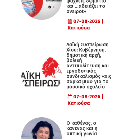
ψάχνεις δωμάτιο
και …αδειάζει το
όνειρο!»
07-08-2026 |
Κατιούσα
Λαϊκή Συσπείρωση
Χίου: Κυβέρνηση,
δημοτική αρχή,
βολική
αντιπολίτευση και
εργοδοτικός
συνδικαλισμός «εις
σάρκα μια» για το
μουσικό σχολείο
07-08-2026 |
Κατιούσα
Ο καθένας, ο
κανένας και η
οπτική γωνία