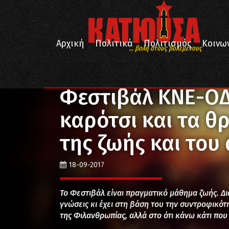
Αρχική
Πολιτικά
Πολιτισμός
Κοινω
... βολή στους βολεμένους
/
/
/
Αρχική
Αφιερώματα
Φεστιβάλ ΚΝΕ - Οδηγητή
Φεστιβάλ ΚΝΕ-ΟΔ
καρότσι και τα θρ
της ζωής και του
18-09-2017
Το Φεστιβάλ είναι πραγματικό μάθημα ζωής. Δι
γνώσεις κι έχει στη βάση του την συντροφικότη
της Φιλανθρωπίας, αλλά στο ότι κάνω κάτι που