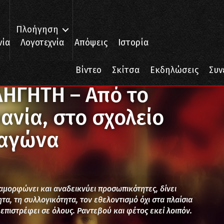
Πλοήγηση
νία
Λογοτεχνία
Απόψεις
Ιστορία
Φεστιβάλ ΚΝΕ-ΟΔΗΓΗΤΗ – Από το καρότσι και τα θρανία, στο σχολείο τ
Βίντεο
Σκίτσα
Εκδηλώσεις
Συν
ΗΓΗΤΗ – Από το
ανία, στο σχολείο
 αγώνα
αμορφώνει και αναδεικνύει προσωπικότητες, δίνει
τα, τη συλλογικότητα, τον εθελοντισμό όχι στα πλαίσια
 επιστρέφει σε όλους. Ραντεβού και φέτος εκεί λοιπόν.