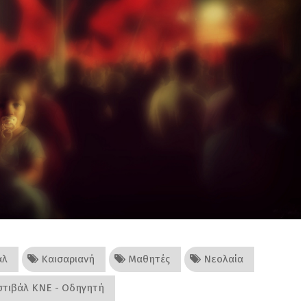
άλ
Καισαριανή
Μαθητές
Νεολαία
τιβάλ ΚΝΕ - Οδηγητή