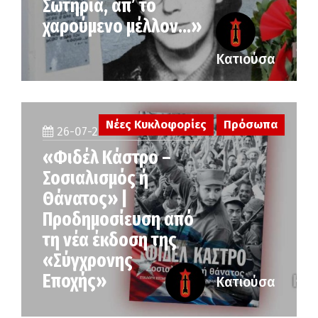
Σωτηρία, απ’ το
χαρούμενο μέλλον…»
Κατιούσα
Νέες Κυκλοφορίες
Πρόσωπα
26-07-2026
«Φιδέλ Κάστρο –
Σοσιαλισμός ή
Θάνατος» |
Προδημοσίευση από
τη νέα έκδοση της
«Σύγχρονης
Εποχής»
Κατιούσα