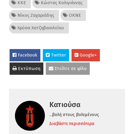
ΚΚΕ
Κώστας Κολιγιάννης
Νίκος Ζαχαριάδης
ΟΚΝΕ
Χρύσα Χατζηβασιλείου
Facebook
Twitter
Google+
Εκτύπωση
Στείλτε σε φίλο
Κατιούσα
...βολή στους βολεμένους
Διαβάστε περισσότερα