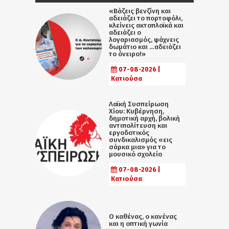
«Βάζεις βενζίνη και
αδειάζει το πορτοφόλι,
κλείνεις ακτοπλοϊκά και
αδειάζει ο
λογαριασμός, ψάχνεις
δωμάτιο και …αδειάζει
το όνειρο!»
07-08-2026 |
Κατιούσα
Λαϊκή Συσπείρωση
Χίου: Κυβέρνηση,
δημοτική αρχή, βολική
αντιπολίτευση και
εργοδοτικός
συνδικαλισμός «εις
σάρκα μια» για το
μουσικό σχολείο
07-08-2026 |
Κατιούσα
Ο καθένας, ο κανένας
και η οπτική γωνία