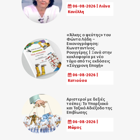
06-08-2026 | Λιάνα
Κανέλλη
«Άλκης ο ψεύτης» του
Φώντα Λάδη –
Εικονογράφηση:
Κωνσταντίνος
Ρουγγέρης | Ξανά στην
κυκλοφορία με νέο
τόμο από τις εκδόσεις
«Σύγχρονη Εποχή»
06-08-2026 |
Κατιούσα
Αριστεροί με δεξιές
τσέπες: Το Υπαρξιακό
και Ταξικό Αδιέξοδο της
Επιβίωσης
06-08-2026 |
Μώμος