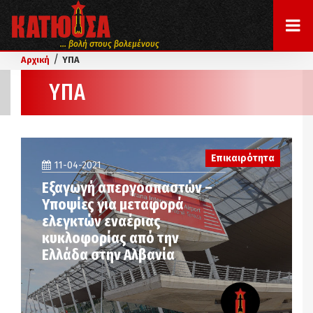
... βολή στους βολεμένους
/
Αρχική
ΥΠΑ
ΥΠΑ
Επικαιρότητα
11-04-2021
Εξαγωγή απεργοσπαστών –
Υποψίες για μεταφορά
ελεγκτών εναέριας
κυκλοφορίας από την
Ελλάδα στην Αλβανία