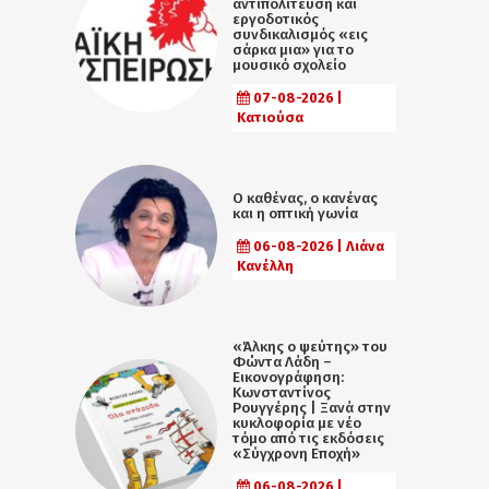
αντιπολίτευση και
εργοδοτικός
συνδικαλισμός «εις
σάρκα μια» για το
μουσικό σχολείο
07-08-2026 |
Κατιούσα
Ο καθένας, ο κανένας
και η οπτική γωνία
06-08-2026 | Λιάνα
Κανέλλη
«Άλκης ο ψεύτης» του
Φώντα Λάδη –
Εικονογράφηση:
Κωνσταντίνος
Ρουγγέρης | Ξανά στην
κυκλοφορία με νέο
τόμο από τις εκδόσεις
«Σύγχρονη Εποχή»
06-08-2026 |