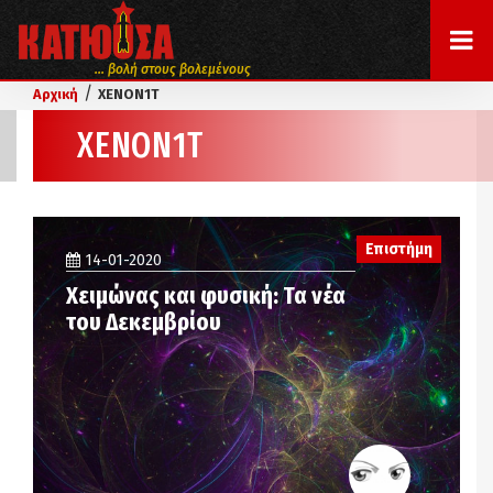
... βολή στους βολεμένους
/
Αρχική
XENON1T
XENON1T
Επιστήμη
14-01-2020
Χειμώνας και φυσική: Τα νέα
του Δεκεμβρίου