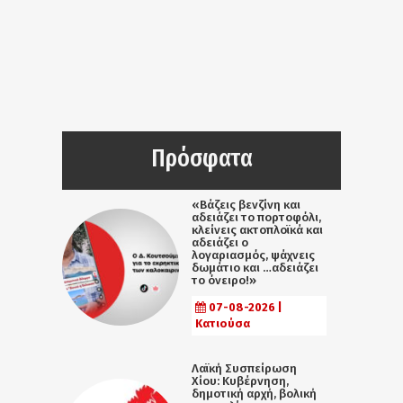
Πρόσφατα
«Βάζεις βενζίνη και
αδειάζει το πορτοφόλι,
κλείνεις ακτοπλοϊκά και
αδειάζει ο
λογαριασμός, ψάχνεις
δωμάτιο και …αδειάζει
το όνειρο!»
07-08-2026 |
Κατιούσα
Λαϊκή Συσπείρωση
Χίου: Κυβέρνηση,
δημοτική αρχή, βολική