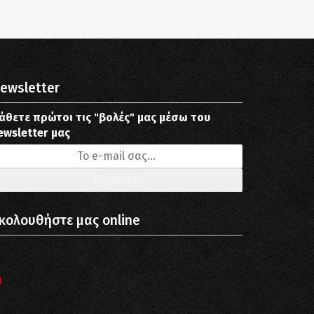
ewsletter
άθετε πρώτοι τις "βολές" μας μέσω του
ewsletter μας
κολουθήστε μας online