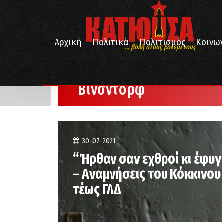
Αρχική
Πολιτικά
Πολιτισμός
Κοινω
... βολή στους βολεμένους
/
Αρχική
Βίνσντορφ
Βίνσντορφ
30-07-2021
“Ήρθαν σαν εχθροί κι έφυγ
– Αναμνήσεις του Κόκκινου
τέως ΓΛΔ