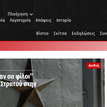
Πλοήγηση
νία
Λογοτεχνία
Απόψεις
Ιστορία
Βίντεο
Σκίτσα
Εκδηλώσεις
Συν
Διεθνή
αν σα φίλοι”
 Στρατού στην