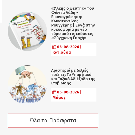
«Άλκης ο ψεύτης» του
Φώντα Λάδη –
Εικονογράφηση:
Κωνσταντίνος
Ρουγγέρης | Ξανά στην
κυκλοφορία με νέο
τόμο από τις εκδόσεις
«Σύγχρονη Εποχή»
06-08-2026 |
Κατιούσα
Αριστεροί με δεξιές
τσέπες: Το Υπαρξιακό
και Ταξικό Αδιέξοδο της
Επιβίωσης
06-08-2026 |
Μώμος
Όλα τα Πρόσφατα