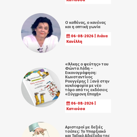
Ο καθένας, ο κανένας
και η οπτική γωνία
06-08-2026 | Λιάνα
Κανέλλη
«Άλκης ο ψεύτης» του
Φώντα Λάδη –
Εικονογράφηση:
Κωνσταντίνος
Ρουγγέρης | Ξανά στην
κυκλοφορία με νέο
τόμο από τις εκδόσεις
«Σύγχρονη Εποχή»
06-08-2026 |
Κατιούσα
Αριστεροί με δεξιές
τσέπες: Το Υπαρξιακό
και Ταξικό Αδιέξοδο της