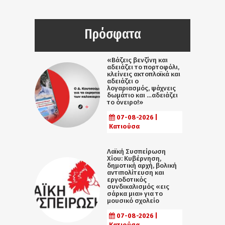
Πρόσφατα
«Βάζεις βενζίνη και
αδειάζει το πορτοφόλι,
κλείνεις ακτοπλοϊκά και
αδειάζει ο
λογαριασμός, ψάχνεις
δωμάτιο και …αδειάζει
το όνειρο!»
07-08-2026 |
Κατιούσα
Λαϊκή Συσπείρωση
Χίου: Κυβέρνηση,
δημοτική αρχή, βολική
αντιπολίτευση και
εργοδοτικός
συνδικαλισμός «εις
σάρκα μια» για το
μουσικό σχολείο
07-08-2026 |
Κατιούσα