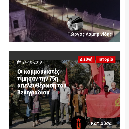
Γιώργος Λαμπρινίδης
Διεθνή
Ιστορία
24-10-2019
Οι κομμουνιστές
τίμησαν την 75η
απελευθέρωση του
Βελιγραδίου
Κατιούσα