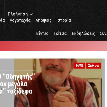
Πλοήγηση
νία
Λογοτεχνία
Απόψεις
Ιστορία
Βίντεο
Σκίτσα
Εκδηλώσεις
Συν
ΜΜΕ
Σκίτσα
Ο “Οδηγητής”
ξαν μεγάλα
ία” ταξίδεψα