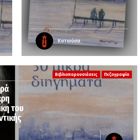
Κατιούσα
Βιβλιοπαρουσιάσεις
Πεζογραφία
κρά
κρη
κη του
ντικής