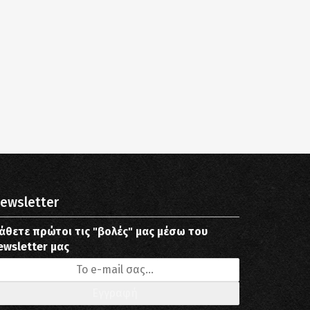
ewsletter
άθετε πρώτοι τις "βολές" μας μέσω του
ewsletter μας