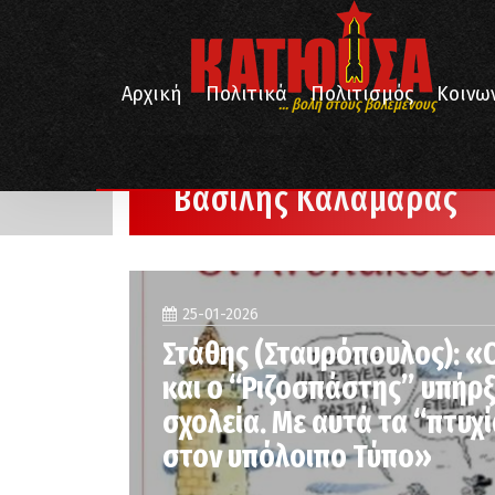
Αρχική
Πολιτικά
Πολιτισμός
Κοινω
... βολή στους βολεμένους
/
Αρχική
Βασίλης Καλαμαράς
Βασίλης Καλαμαράς
25-01-2026
Στάθης (Σταυρόπουλος): «
και ο “Ριζοσπάστης” υπήρ
σχολεία. Με αυτά τα “πτυχ
στον υπόλοιπο Τύπο»