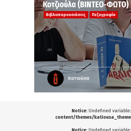
Κοτζιούλα (ΒΙΝΤΕΟ-ΦΩΤΟ)
Βιβλιοπαρουσιάσεις
Πεζογραφία
Κατιούσα
Notice
: Undefined variable
content/themes/katiousa_theme
Notice
: Undefined variable