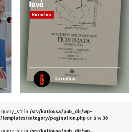
Ιανό
Κατιούσα
Κατιούσα
: query_str in
/srv/katiousa/pub_dir/wp-
/templates/category/pagination.php
on line
36
: query_str in
/srv/katiousa/pub_dir/wp-