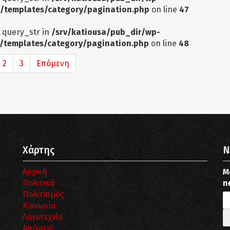
/templates/category/pagination.php
on line
47
: query_str in
/srv/katiousa/pub_dir/wp-
/templates/category/pagination.php
on line
48
2
3
Επόμενη
Χάρτης
N
Αρχική
Μ
Πολιτικά
n
Πολιτισμός
Κοινωνία
Λογοτεχνία
Απόψεις