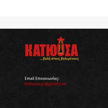
Notice
: Undefined offset: 8 in
/srv/katiousa/
Notice
: Undefined offset: 9 in
/srv/katiousa/
... βολή στους βολεμένους
Email Επικοινωνίας:
katiousa.gr@gmail.com