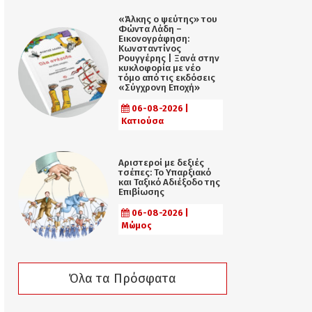
«Άλκης ο ψεύτης» του
Φώντα Λάδη –
Εικονογράφηση:
Κωνσταντίνος
Ρουγγέρης | Ξανά στην
κυκλοφορία με νέο
τόμο από τις εκδόσεις
«Σύγχρονη Εποχή»
06-08-2026 |
Κατιούσα
Αριστεροί με δεξιές
τσέπες: Το Υπαρξιακό
και Ταξικό Αδιέξοδο της
Επιβίωσης
06-08-2026 |
Μώμος
Όλα τα Πρόσφατα