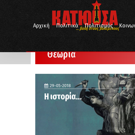
Αρχική
Πολιτικά
Πολιτισμός
Κοινω
... βολή στους βολεμένους
/
Αρχική
Θεωρία
Θεωρία
29-05-2018
Η ιστορία…