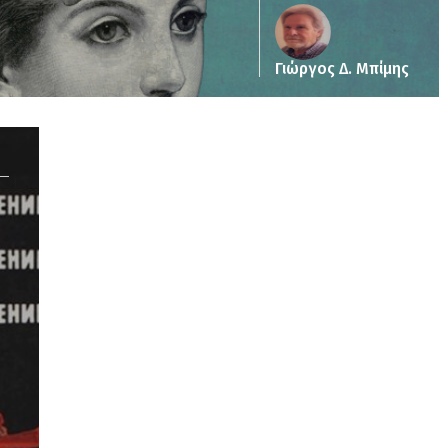
Γιώργος Δ. Μπίμης
Notice
: Undefined offset: 2 in
/srv/katiousa/pub_dir/wp-includes/class-wp-
query.php
on line
3403