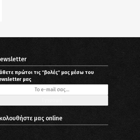
ewsletter
άθετε πρώτοι τις "βολές" μας μέσω του
ewsletter μας
κολουθήστε μας online