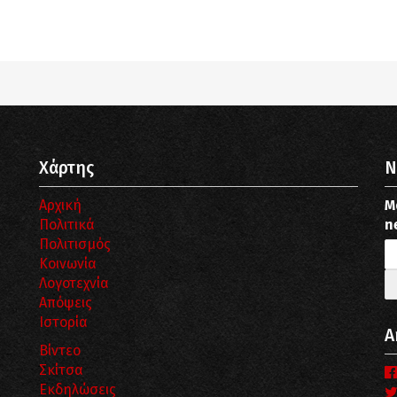
pub_dir/wp-includes/class-wp-query.php
on line
3403
pub_dir/wp-includes/class-wp-query.php
on line
3403
Χάρτης
N
Αρχική
Μ
Πολιτικά
n
Πολιτισμός
Κοινωνία
Λογοτεχνία
Απόψεις
Ιστορία
Α
Βίντεο
Σκίτσα
Εκδηλώσεις