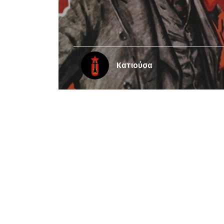
Κατιούσα
Notice
: Undefined offset: 3 in
/srv/katiousa
Notice
: Undefined offset: 4 in
/srv/katiousa/
Notice
: Undefined offset: 5 in
/srv/katiousa/
Notice
: Undefined offset: 6 in
/srv/katiousa/
Notice
: Undefined offset: 7 in
/srv/katiousa/