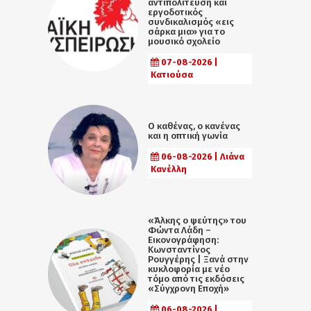
αντιπολίτευση και
εργοδοτικός
συνδικαλισμός «εις
σάρκα μια» για το
μουσικό σχολείο
07-08-2026 |
Κατιούσα
Ο καθένας, ο κανένας
και η οπτική γωνία
06-08-2026 | Λιάνα
Κανέλλη
«Άλκης ο ψεύτης» του
Φώντα Λάδη –
Εικονογράφηση:
Κωνσταντίνος
Ρουγγέρης | Ξανά στην
κυκλοφορία με νέο
τόμο από τις εκδόσεις
«Σύγχρονη Εποχή»
06-08-2026 |