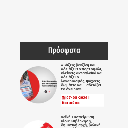
Πρόσφατα
«Βάζεις βενζίνη και
αδειάζει το πορτοφόλι,
κλείνεις ακτοπλοϊκά και
αδειάζει ο
λογαριασμός, ψάχνεις
δωμάτιο και …αδειάζει
το όνειρο!»
07-08-2026 |
Κατιούσα
Λαϊκή Συσπείρωση
Χίου: Κυβέρνηση,
δημοτική αρχή, βολική