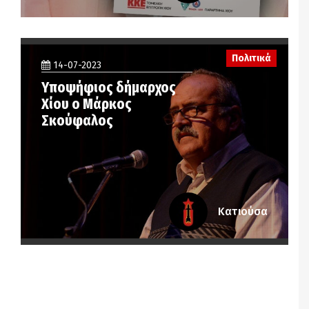
Πολιτικά
14-07-2023
Υποψήφιος δήμαρχος
Χίου ο Μάρκος
Σκούφαλος
Κατιούσα
Notice
: Undefined offset: 6 in
/srv/katiousa/pub_dir/wp-includes/class-wp-