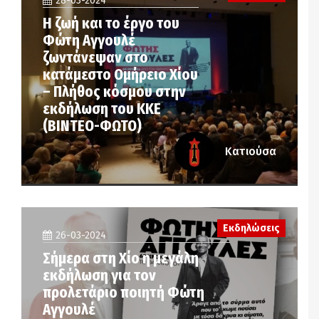
28-03-2024
Η ζωή και το έργο του
Φώτη Αγγουλέ
ζωντάνεψαν στο
κατάμεστο Ομήρειο Χίου
– Πλήθος κόσμου στην
εκδήλωση του ΚΚΕ
(ΒΙΝΤΕΟ-ΦΩΤΟ)
Κατιούσα
Εκδηλώσεις
26-03-2024
Σήμερα στη Χίο η μεγάλη
εκδήλωση για τον
προλετάριο ποιητή Φώτη
Αγγουλέ