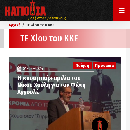
... βολή στους βολεμένους
/
Αρχική
ΤΕ Χίου του ΚΚΕ
ΤΕ Χίου του ΚΚΕ
Ποίηση
Πρόσωπα
01-04-2024
Η «ποιητική» ομιλία του
Νίκου Χούλη για τον Φώτη
Αγγουλέ