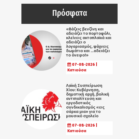
Πρόσφατα
«Βάζεις βενζίνη και
αδειάζει το πορτοφόλι,
κλείνεις ακτοπλοϊκά και
αδειάζει ο
λογαριασμός, ψάχνεις
δωμάτιο και …αδειάζει
το όνειρο!»
07-08-2026 |
Κατιούσα
Λαϊκή Συσπείρωση
Χίου: Κυβέρνηση,
δημοτική αρχή, βολική
αντιπολίτευση και
εργοδοτικός
συνδικαλισμός «εις
σάρκα μια» για το
μουσικό σχολείο
07-08-2026 |
Κατιούσα