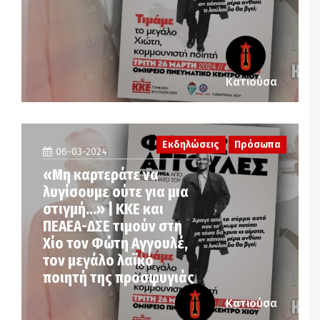
Κατιούσα
Εκδηλώσεις
Πρόσωπα
06-03-2024
«Μη καρτεράτε να
λυγίσουμε ούτε για μια
στιγμή…» | ΚΚΕ και
ΠΕΑΕΑ-ΔΣΕ τιμούν στη
Χίο τον Φώτη Αγγουλέ,
τον μεγάλο λαϊκό
ποιητή της προσφυγιάς
Κατιούσα