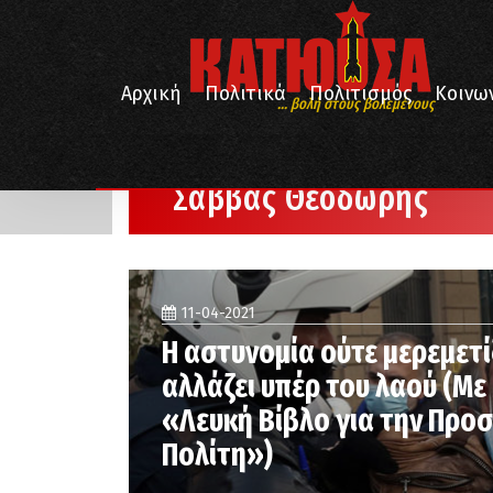
Αρχική
Πολιτικά
Πολιτισμός
Κοινω
... βολή στους βολεμένους
/
Αρχική
Σάββας Θεοδωρής
Σάββας Θεοδωρής
11-04-2021
Η αστυνομία ούτε μερεμετί
αλλάζει υπέρ του λαού (Μ
«Λευκή Βίβλο για την Προ
Πολίτη»)