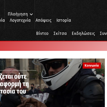
Πλοήγηση
νία
Λογοτεχνία
Απόψεις
Ιστορία
Βίντεο
Σκίτσα
Εκδηλώσεις
Συν
Κοινωνία
ζεται ούτε
ε αφορμή τη
στασία του