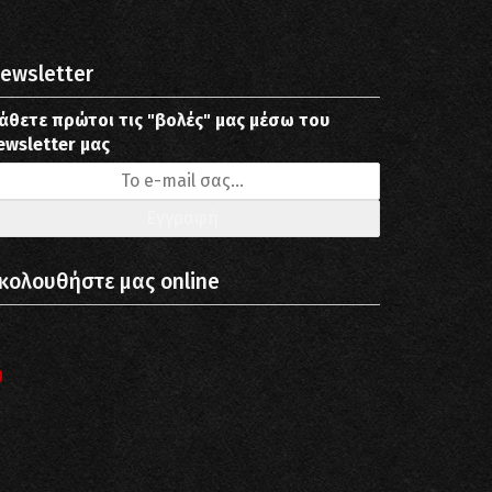
ewsletter
άθετε πρώτοι τις "βολές" μας μέσω του
ewsletter μας
κολουθήστε μας online