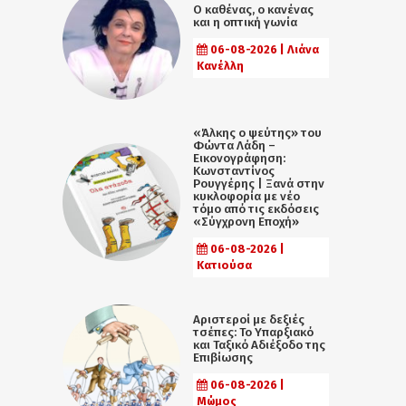
Ο καθένας, ο κανένας
και η οπτική γωνία
06-08-2026 | Λιάνα
Κανέλλη
«Άλκης ο ψεύτης» του
Φώντα Λάδη –
Εικονογράφηση:
Κωνσταντίνος
Ρουγγέρης | Ξανά στην
κυκλοφορία με νέο
τόμο από τις εκδόσεις
«Σύγχρονη Εποχή»
06-08-2026 |
Κατιούσα
Αριστεροί με δεξιές
τσέπες: Το Υπαρξιακό
και Ταξικό Αδιέξοδο της
Επιβίωσης
06-08-2026 |
Μώμος