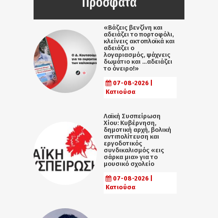
Πρόσφατα
«Βάζεις βενζίνη και
αδειάζει το πορτοφόλι,
κλείνεις ακτοπλοϊκά και
αδειάζει ο
λογαριασμός, ψάχνεις
δωμάτιο και …αδειάζει
το όνειρο!»
07-08-2026 |
Κατιούσα
Λαϊκή Συσπείρωση
Χίου: Κυβέρνηση,
δημοτική αρχή, βολική
αντιπολίτευση και
εργοδοτικός
συνδικαλισμός «εις
σάρκα μια» για το
μουσικό σχολείο
07-08-2026 |
Κατιούσα