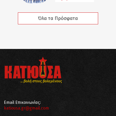
Όλα τα Πρόσφατα
... βολή στους βολεμένους
Email Επικοινωνίας:
katiousa.gr@gmail.com