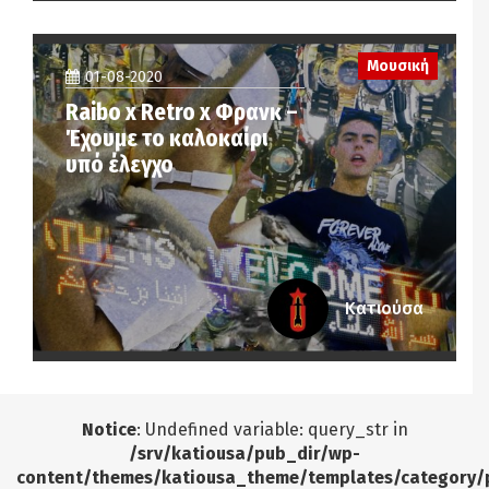
Μουσική
01-08-2020
Raibo x Retro x Φρανκ –
Έχουμε το καλοκαίρι
υπό έλεγχο
Κατιούσα
Notice
: Undefined variable: query_str in
/srv/katiousa/pub_dir/wp-
content/themes/katiousa_theme/templates/category/