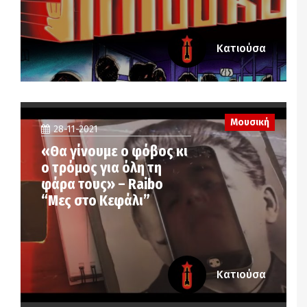
Κατιούσα
Μουσική
28-11-2021
«Θα γίνουμε ο φόβος κι
ο τρόμος για όλη τη
φάρα τους» – Raibo
“Μες στο Κεφάλι”
Κατιούσα