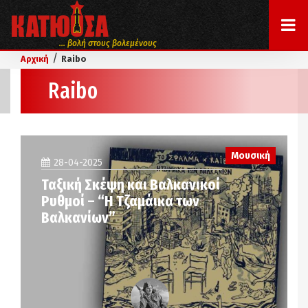
... βολή στους βολεμένους
/
Αρχική
Raibo
Raibo
Μουσική
28-04-2025
Ταξική Σκέψη και Βαλκανικοί
Ρυθμοί – “Η Τζαμάικα των
Βαλκανίων”