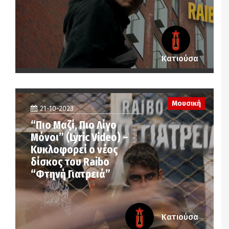
Κατιούσα
Μουσική
21-10-2023
“Πιο Μαζί, Πιο Λίγο
Μόνοι” (Lyric Video) –
Κυκλοφορεί ο νέος
δίσκος του Raibo
“Φτηνή Γιατρειά”
Κατιούσα