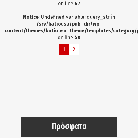
on line
47
Notice
: Undefined variable: query_str in
/srv/katiousa/pub_dir/wp-
content/themes/katiousa_theme/templates/category/
on line
48
1
2
Πρόσφατα