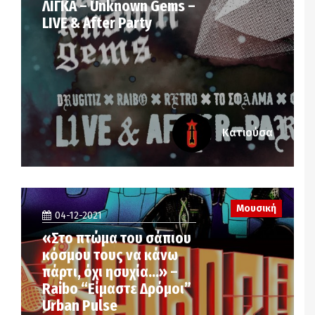
ΛΙΓΚΑ – Unknown Gems –
LIVE & After Party
Κατιούσα
Μουσική
04-12-2021
«Στο πτώμα του σάπιου
κόσμου τους να κάνω
πάρτι, όχι ησυχία…» –
Raibo “Είμαστε Δρόμοι”
Urban Pulse