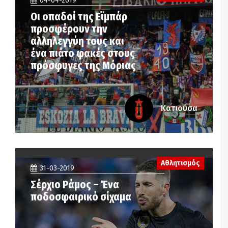
04-04-2019
Οι οπαδοί της Εϊμπάρ
προσφέρουν την
αλληλεγγύη τους και
ένα πιάτο φακές στους
πρόσφυγες της Μόριας
Κατιούσα
Αθλητισμός
31-03-2019
Σέρχιο Ράμος – Ένα
ποδοσφαιρικό σίχαμα