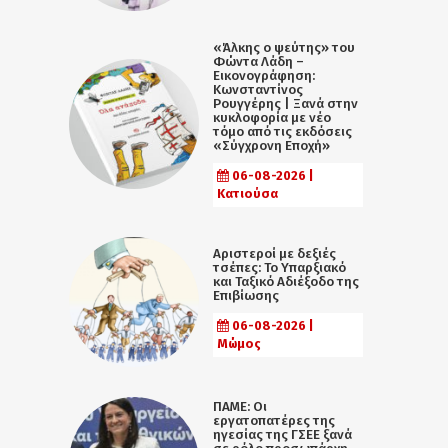
«Άλκης ο ψεύτης» του
Φώντα Λάδη –
Εικονογράφηση:
Κωνσταντίνος
Ρουγγέρης | Ξανά στην
κυκλοφορία με νέο
τόμο από τις εκδόσεις
«Σύγχρονη Εποχή»
06-08-2026 |
Κατιούσα
Αριστεροί με δεξιές
τσέπες: Το Υπαρξιακό
και Ταξικό Αδιέξοδο της
Επιβίωσης
06-08-2026 |
Μώμος
ΠΑΜΕ: Οι
εργατοπατέρες της
ηγεσίας της ΓΣΕΕ ξανά