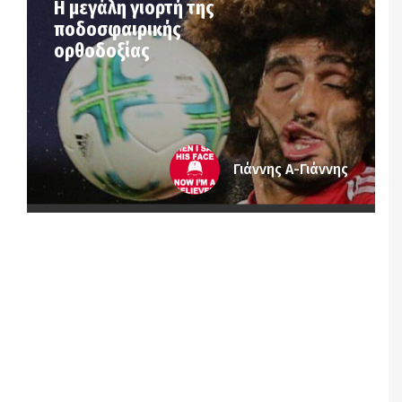
Η μεγάλη γιορτή της
ποδοσφαιρικής
ορθοδοξίας
Γιάννης Α-Γιάννης
Notice
: Undefined offset: 7 in
/srv/katiousa/pub_dir/wp-includes/class-wp-
query.php
on line
3403
Notice
: Undefined offset: 8 in
/srv/katiousa/pub_dir/wp-includes/class-wp-
query.php
on line
3403