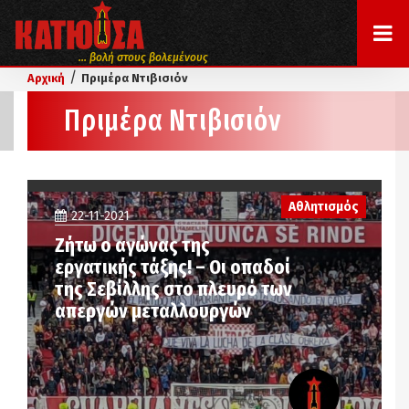
... βολή στους βολεμένους
/
Αρχική
Πριμέρα Ντιβισιόν
Πριμέρα Ντιβισιόν
Αθλητισμός
22-11-2021
Ζήτω ο αγώνας της
εργατικής τάξης! – Οι οπαδοί
της Σεβίλλης στο πλευρό των
απεργών μεταλλουργών