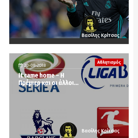
Βασίλης Κρίτσας
Αθλητισμός
20-08-2018
It came home – Η
Πρέμιερ και οι άλλοι…
Βασίλης Κρίτσας