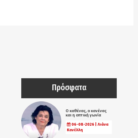
Notice
: Undefined offset: 9 in
/srv/katiousa/pub_dir/wp-includes/class-wp-
query.php
on line
3403
Πρόσφατα
Ο καθένας, ο κανένας
και η οπτική γωνία
06-08-2026 | Λιάνα
Κανέλλη