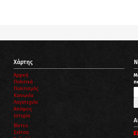
pub_dir/wp-includes/class-wp-query.php
on line
3403
pub_dir/wp-includes/class-wp-query.php
on line
3403
Χάρτης
N
Αρχική
Μ
Πολιτικά
n
Πολιτισμός
Κοινωνία
Λογοτεχνία
Απόψεις
Ιστορία
Α
Βίντεο
Σκίτσα