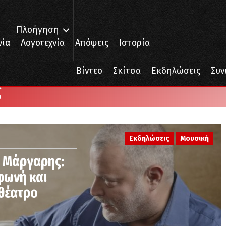
Πλοήγηση
νία
Λογοτεχνία
Απόψεις
Ιστορία
Βίντεο
Σκίτσα
Εκδηλώσεις
Συν
ς
Εκδηλώσεις
Μουσική
ς Μάργαρης:
φωνή και
θέατρο