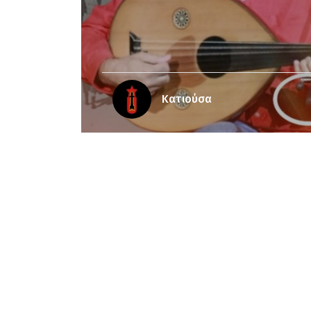
Κατιούσα
Notice
: Undefined offset: 3 in
/srv/katiousa
Notice
: Undefined offset: 4 in
/srv/katiousa/
Notice
: Undefined offset: 5 in
/srv/katiousa/
Notice
: Undefined offset: 6 in
/srv/katiousa/
Notice
: Undefined offset: 7 in
/srv/katiousa/