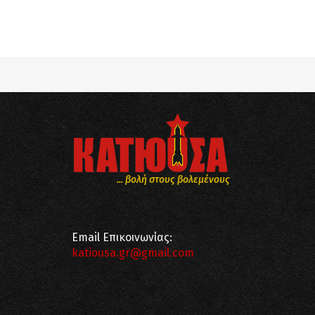
Notice
: Undefined offset: 8 in
/srv/katiousa/
Notice
: Undefined offset: 9 in
/srv/katiousa/
... βολή στους βολεμένους
Email Επικοινωνίας:
katiousa.gr@gmail.com