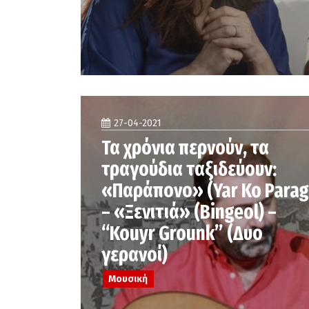
27-04-2021
Τα χρόνια περνούν, τα
τραγούδια ταξιδεύουν:
«Παράπονο» (Yar Ko Parag
– «Ξενιτιά» (Bingeol) –
“Kouyr Grounk” (Δυο
γερανοί)
Μουσική