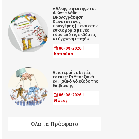
«Άλκης ο ψεύτης» του
Φώντα Λάδη –
Εικονογράφηση:
Κωνσταντίνος
Ρουγγέρης | Ξανά στην
κυκλοφορία με νέο
τόμο από τις εκδόσεις
«Σύγχρονη Εποχή»
06-08-2026 |
Κατιούσα
Αριστεροί με δεξιές
τσέπες: Το Υπαρξιακό
και Ταξικό Αδιέξοδο της
Επιβίωσης
06-08-2026 |
Μώμος
Όλα τα Πρόσφατα