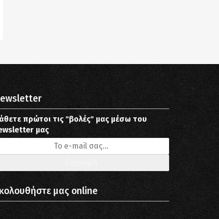
ewsletter
άθετε πρώτοι τις "βολές" μας μέσω του
ewsletter μας
κολουθήστε μας online