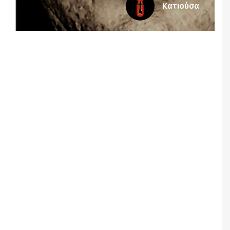
Κατιούσα
Notice
: Undefined offset: 5 in
/srv/katiousa/pub_dir/wp-includes/class-wp-
query.php
on line
3403
Notice
: Undefined offset: 6 in
/srv/katiousa/pub_dir/wp-includes/class-wp-
query.php
on line
3403
Notice
: Undefined offset: 7 in
/srv/katiousa/pub_dir/wp-includes/class-wp-
query.php
on line
3403
Notice
: Undefined offset: 8 in
/srv/katiousa/pub_dir/wp-includes/class-wp-
query.php
on line
3403