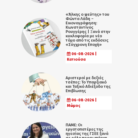
«Άλκης ο ψεύτης» του
Φώντα Λάδη –
Εικονογράφηση:
Κωνσταντίνος
Ρουγγέρης | Ξανά στην
κυκλοφορία με νέο
τόμο από τις εκδόσεις
«Σύγχρονη Εποχή»
06-08-2026 |
Κατιούσα
Αριστεροί με δεξιές
τσέπες: Το Υπαρξιακό
και Ταξικό Αδιέξοδο της
Επιβίωσης
06-08-2026 |
Μώμος
ΠΑΜΕ: Οι
εργατοπατέρες της
ηγεσίας της ΓΣΕΕ ξανά
σε ρόλο προσωπάρχη