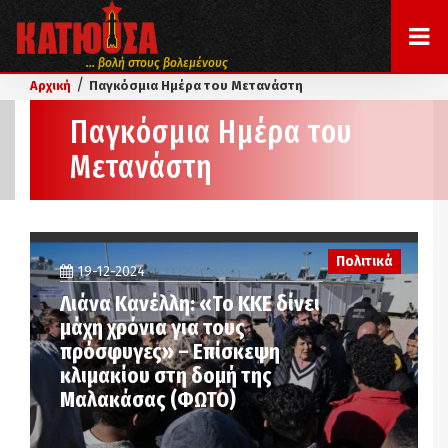
... βολή στους βολεμένους
/
Αρχική
Παγκόσμια Ημέρα του Μετανάστη
Παγκόσμια Ημέρα του
Μετανάστη
Πολιτικά
19-12-2024
Λιάνα Κανέλλη: «Το ΚΚΕ δίνει
μάχη χρόνια για τους
πρόσφυγες» – Επίσκεψη
κλιμακίου στη δομή της
Μαλακάσας (ΦΩΤΟ)