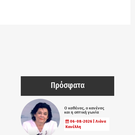
Notice
: Undefined offset: 9 in
/srv/katiousa/pub_dir/wp-includes/class-wp-
query.php
on line
3403
Πρόσφατα
Ο καθένας, ο κανένας
και η οπτική γωνία
06-08-2026 | Λιάνα
Κανέλλη