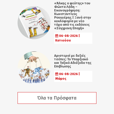
«Άλκης ο ψεύτης» του
Φώντα Λάδη –
Εικονογράφηση:
Κωνσταντίνος
Ρουγγέρης | Ξανά στην
κυκλοφορία με νέο
τόμο από τις εκδόσεις
«Σύγχρονη Εποχή»
06-08-2026 |
Κατιούσα
Αριστεροί με δεξιές
τσέπες: Το Υπαρξιακό
και Ταξικό Αδιέξοδο της
Επιβίωσης
06-08-2026 |
Μώμος
Όλα τα Πρόσφατα