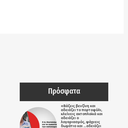
query.php
on line
3403
Notice
: Undefined offset: 9 in
/srv/katiousa/pub_dir/wp-includes/class-wp-
query.php
on line
3403
Πρόσφατα
«Βάζεις βενζίνη και
αδειάζει το πορτοφόλι,
κλείνεις ακτοπλοϊκά και
αδειάζει ο
λογαριασμός, ψάχνεις
δωμάτιο και …αδειάζει