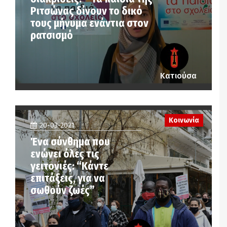
Ριτσώνας δίνουν το δικό
τους μήνυμα ενάντια στον
ρατσισμό
Κατιούσα
Κοινωνία
20-03-2021
Ένα σύνθημα που
ενώνει όλες τις
γειτονιές: “Κάντε
επιτάξεις, για να
σωθούν ζωές”