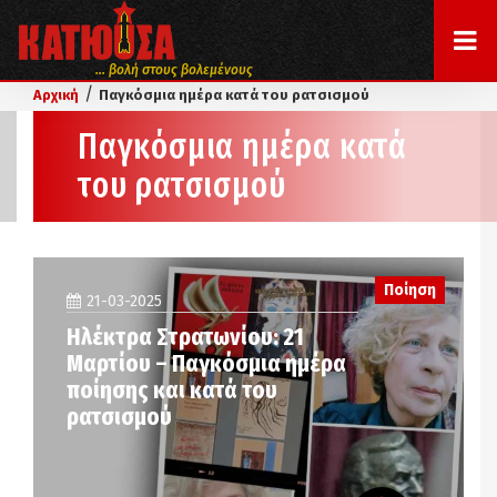
... βολή στους βολεμένους
/
Αρχική
Παγκόσμια ημέρα κατά του ρατσισμού
Παγκόσμια ημέρα κατά
του ρατσισμού
Ποίηση
21-03-2025
Ηλέκτρα Στρατωνίου: 21
Μαρτίου – Παγκόσμια ημέρα
ποίησης και κατά του
ρατσισμού