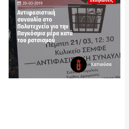
Εκδηλώσεις
20-03-2019
Αντιφασιστική
συναυλία στο
Πολυτεχνείο για την
Παγκόσμια μέρα κατά
του ρατσισμού
Κατιούσα
Notice
: Undefined offset: 7 in
/srv/katiousa/pub_dir/wp-includes/class-wp-
query.php
on line
3403
Notice
: Undefined offset: 8 in
/srv/katiousa/pub_dir/wp-includes/class-wp-