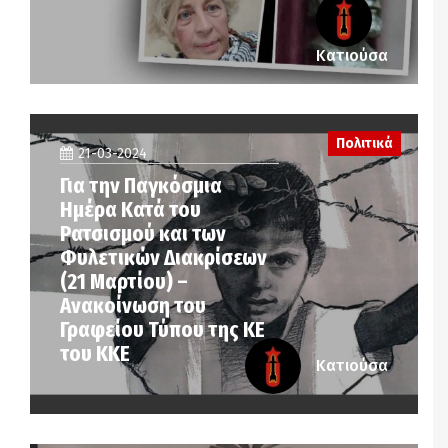
Κατιούσα
Πολιτικά
21-03-2024
Για την Παγκόσμια
Ημέρα Κατά του
Ρατσισμού και των
Φυλετικών Διακρίσεων
(21 Μαρτίου) –
Ανακοίνωση του
Γραφείου Τύπου της ΚΕ
του ΚΚΕ
Κατιούσα