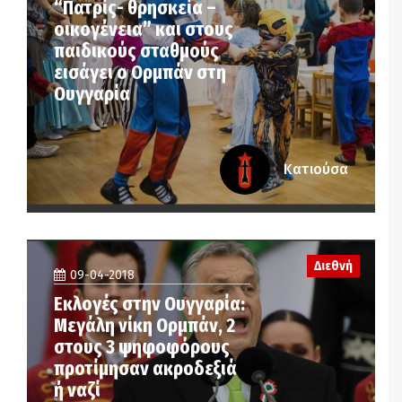
“Πατρίς- θρησκεία –
οικογένεια” και στους
παιδικούς σταθμούς
εισάγει ο Ορμπάν στη
Ουγγαρία
Κατιούσα
Διεθνή
09-04-2018
Εκλογές στην Ουγγαρία:
Μεγάλη νίκη Ορμπάν, 2
στους 3 ψηφοφόρους
προτίμησαν ακροδεξιά
ή ναζί