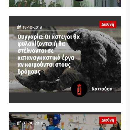
Διεθνή
18-10-2018
Ουγγαρία: Οι άστεγοι θα
φυλακίζονται ή θα
στέλνονται σε
καταναγκαστικά έργα
αν κοιμούνται στους
δρόμους
Κατιούσα
Διεθνή
07-08-2018