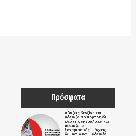
Notice
: Undefined offset: 9 in
/srv/katiousa/pub_dir/wp-includes/class-wp-
query.php
on line
3403
Πρόσφατα
«Βάζεις βενζίνη και
αδειάζει το πορτοφόλι,
κλείνεις ακτοπλοϊκά και
αδειάζει ο
λογαριασμός, ψάχνεις
δωμάτιο και …αδειάζει