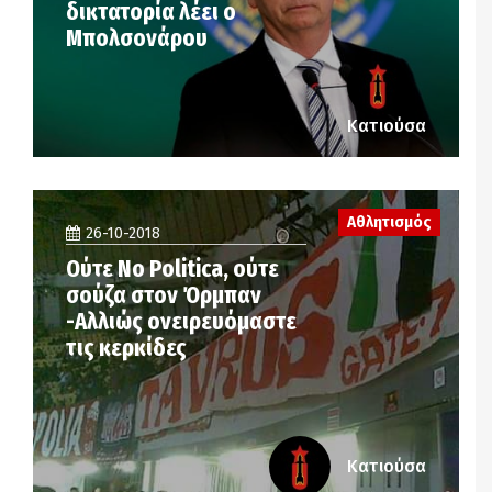
δικτατορία λέει ο
Μπολσονάρου
Κατιούσα
Αθλητισμός
26-10-2018
Ούτε Νo Politica, ούτε
σούζα στον Όρμπαν
-Αλλιώς ονειρευόμαστε
τις κερκίδες
Κατιούσα