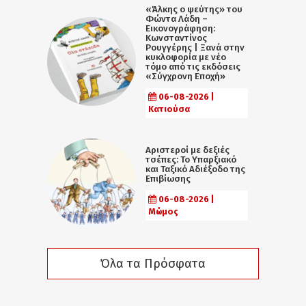
«Άλκης ο ψεύτης» του
Φώντα Λάδη –
Εικονογράφηση:
Κωνσταντίνος
Ρουγγέρης | Ξανά στην
κυκλοφορία με νέο
τόμο από τις εκδόσεις
«Σύγχρονη Εποχή»
06-08-2026 |
Κατιούσα
Αριστεροί με δεξιές
τσέπες: Το Υπαρξιακό
και Ταξικό Αδιέξοδο της
Επιβίωσης
06-08-2026 |
Μώμος
Όλα τα Πρόσφατα