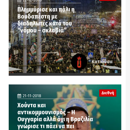
22-12-2018
Πλημμύρισε και πάλι η
Βουδαπέστη με
διαδηλωτές κατά του
“νόμου – σκλαβιά”
Κατιούσα
Διεθνή
21-11-2018
Χούντα και
αντικομμουνισμός – Η
Ουγγαρία αλλά όχι η Βραζιλία
γνώρισε τι πάει να πει