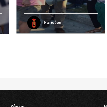
Κατιούσα
pub_dir/wp-includes/class-wp-query.php
on line
3403
pub_dir/wp-includes/class-wp-query.php
on line
3403
pub_dir/wp-includes/class-wp-query.php
on line
3403
pub_dir/wp-includes/class-wp-query.php
on line
3403
Χάρτης
N