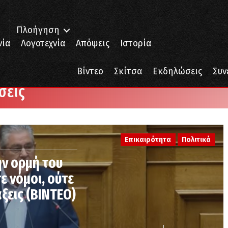
Πλοήγηση
νία
Λογοτεχνία
Απόψεις
Ιστορία
Βίντεο
Σκίτσα
Εκδηλώσεις
Συν
σεις
Επικαιρότητα
Πολιτικά
ν ορμή του
ε νόμοι, ούτε
ξεις (ΒΙΝΤΕΟ)