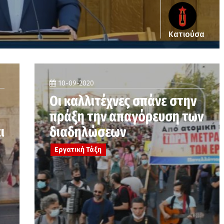
Κατιούσα
10-09-2020
Οι καλλιτέχνες σπάνε στην
πράξη την απαγόρευση των
ι
διαδηλώσεων
Εργατική Τάξη