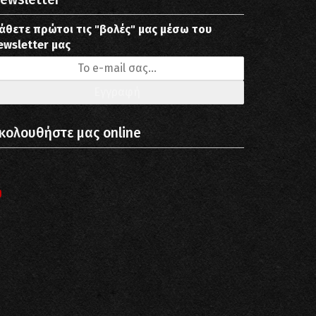
άθετε πρώτοι τις "βολές" μας μέσω του
ewsletter μας
κολουθήστε μας online