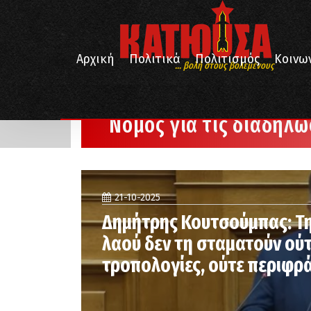
Αρχική
Πολιτικά
Πολιτισμός
Κοινω
... βολή στους βολεμένους
/
Αρχική
Νόμος για τις διαδηλώσεις
Νόμος για τις διαδηλώ
21-10-2025
Δημήτρης Κουτσούμπας: Τη
λαού δεν τη σταματούν ούτ
τροπολογίες, ούτε περιφρά