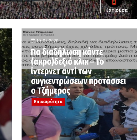
Κατιούσα
10-07-2020
Για διαδήλωση κάντε
(ακρο)δεξιό κλικ – Το
ίντερνετ αντί των
συγκεντρώσεων προτάσσει
ο Τζήμερος
Επικαιρότητα