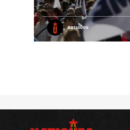
Κατιούσα
Notice
: Undefined offset: 6 in
/srv/katiousa/
Notice
: Undefined offset: 7 in
/srv/katiousa/
Notice
: Undefined offset: 8 in
/srv/katiousa/
Notice
: Undefined offset: 9 in
/srv/katiousa/