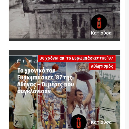
Κατιούσα
30 χρόνια απ’ το Ευρωμπάσκετ του ΄87
11-06-2017
Αθλητισμός
Το χρονικό του
Ευρωμπάσκετ ’87 της
Αθήνας – Οι μέρες που
συγκλόνισαν
Κατιούσα