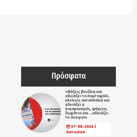
/srv/katiousa/pub_dir/wp-includes/class-wp-
query.php
on line
3403
Πρόσφατα
«Βάζεις βενζίνη και
αδειάζει το πορτοφόλι,
κλείνεις ακτοπλοϊκά και
αδειάζει ο
λογαριασμός, ψάχνεις
δωμάτιο και …αδειάζει
το όνειρο!»
07-08-2026 |
Κατιούσα