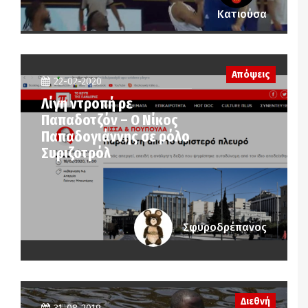
Κατιούσα
Απόψεις
22-02-2020
Λίγη ντροπή ρε
Παπαδοτζόν – Ο Νίκος
Παπαδογιάννης σε ρόλο
Συριζοτρόλ
Σφυροδρέπανος
Διεθνή