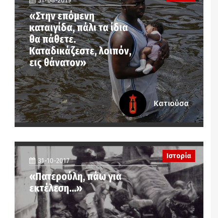
31-08-2019
«Στην επόμενη
καταιγίδα, πάλι τα ίδια
θα πάθετε.
Καταδικάζεστε, λοιπόν,
εις θάνατον»
Κατιούσα
Ιστορία
31-10-2017
«Πατερούλη, πάω για
εκτέλεση…»