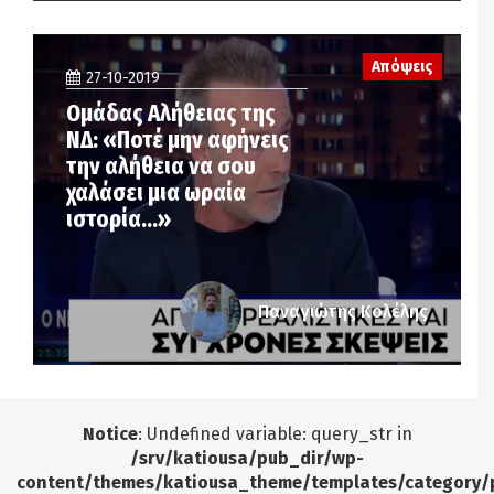
Απόψεις
27-10-2019
Ομάδας Αλήθειας της
ΝΔ: «Ποτέ μην αφήνεις
την αλήθεια να σου
χαλάσει μια ωραία
ιστορία…»
Παναγιώτης Κολέλης
Notice
: Undefined variable: query_str in
/srv/katiousa/pub_dir/wp-
content/themes/katiousa_theme/templates/category/