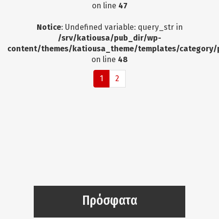
on line
47
Notice
: Undefined variable: query_str in
/srv/katiousa/pub_dir/wp-
content/themes/katiousa_theme/templates/category/
on line
48
1
2
Πρόσφατα