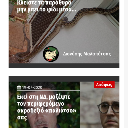
Κλείστε τα παράθυρα
μην μπει το φίδι μέσα…
Διονύσης Μαλαπέτσας
Απόψεις
19-07-2020
Εκεί στη ΝΔ, μαζέψτε
τον περιφερόμενο
ακροδεξιό «παλιάτσο»
σας