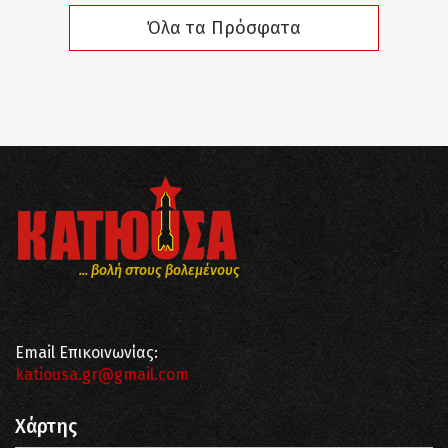
Όλα τα Πρόσφατα
... βολή στους βολεμένους
Email Επικοινωνίας:
katiousa.gr@gmail.com
Χάρτης