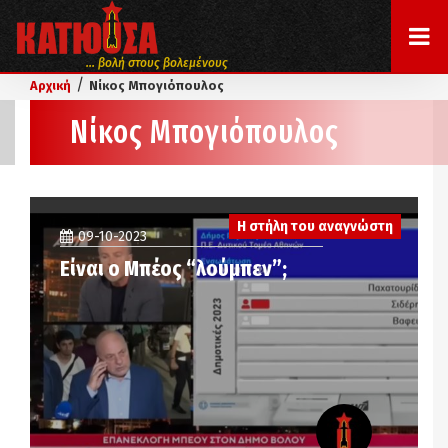
... βολή στους βολεμένους
/
Αρχική
Νίκος Μπογιόπουλος
Νίκος Μπογιόπουλος
Η στήλη του αναγνώστη
09-10-2023
Είναι ο Μπέος “λούμπεν”;