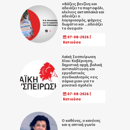
«Βάζεις βενζίνη και
αδειάζει το πορτοφόλι,
κλείνεις ακτοπλοϊκά και
αδειάζει ο
λογαριασμός, ψάχνεις
δωμάτιο και …αδειάζει
το όνειρο!»
07-08-2026 |
Κατιούσα
Λαϊκή Συσπείρωση
Χίου: Κυβέρνηση,
δημοτική αρχή, βολική
αντιπολίτευση και
εργοδοτικός
συνδικαλισμός «εις
σάρκα μια» για το
μουσικό σχολείο
07-08-2026 |
Κατιούσα
Ο καθένας, ο κανένας
και η οπτική γωνία