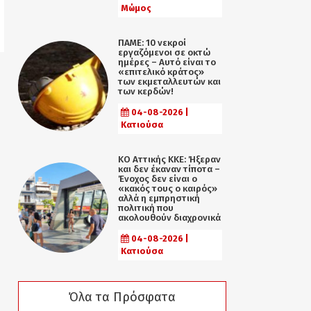
Μώμος
ΠΑΜΕ: 10 νεκροί
εργαζόμενοι σε οκτώ
ημέρες – Αυτό είναι το
«επιτελικό κράτος»
των εκμεταλλευτών και
των κερδών!
04-08-2026 |
Κατιούσα
KO Αττικής ΚΚΕ: Ήξεραν
και δεν έκαναν τίποτα –
Ένοχος δεν είναι ο
«κακός τους ο καιρός»
αλλά η εµπρηστική
πολιτική που
ακολουθούν διαχρονικά
04-08-2026 |
Κατιούσα
Όλα τα Πρόσφατα