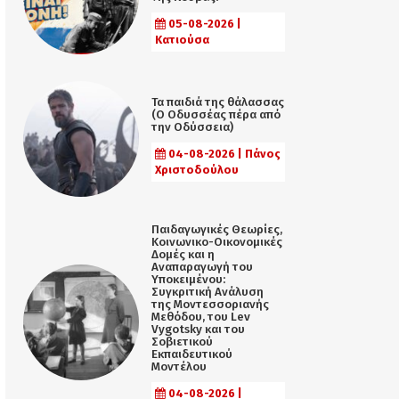
05-08-2026 |
Κατιούσα
Τα παιδιά της θάλασσας
(Ο Οδυσσέας πέρα από
την Οδύσσεια)
04-08-2026 | Πάνος
Χριστοδούλου
Παιδαγωγικές Θεωρίες,
Κοινωνικο-Οικονομικές
Δομές και η
Αναπαραγωγή του
Υποκειμένου:
Συγκριτική Ανάλυση
της Μοντεσσοριανής
Μεθόδου, του Lev
Vygotsky και του
Σοβιετικού
Εκπαιδευτικού
Μοντέλου
04-08-2026 |