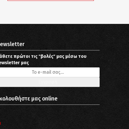
ewsletter
άθετε πρώτοι τις "βολές" μας μέσω του
ewsletter μας
κολουθήστε μας online