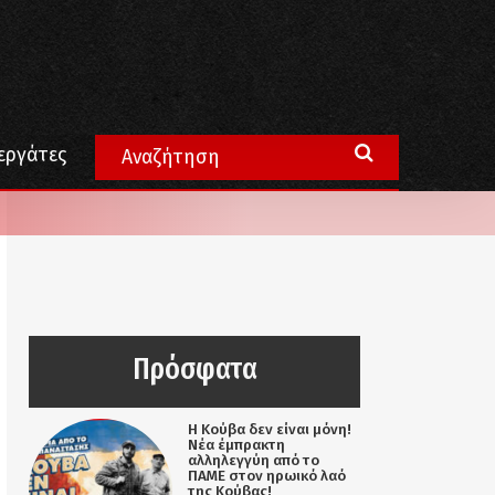
εργάτες
Πρόσφατα
Η Κούβα δεν είναι μόνη!
Νέα έμπρακτη
αλληλεγγύη από το
ΠΑΜΕ στον ηρωικό λαό
της Κούβας!