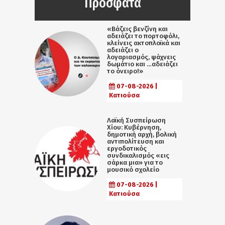
Πρόσφατα
«Βάζεις βενζίνη και
αδειάζει το πορτοφόλι,
κλείνεις ακτοπλοϊκά και
αδειάζει ο
λογαριασμός, ψάχνεις
δωμάτιο και …αδειάζει
το όνειρο!»
07-08-2026 |
Κατιούσα
Λαϊκή Συσπείρωση
Χίου: Κυβέρνηση,
δημοτική αρχή, βολική
αντιπολίτευση και
εργοδοτικός
συνδικαλισμός «εις
σάρκα μια» για το
μουσικό σχολείο
07-08-2026 |
Κατιούσα