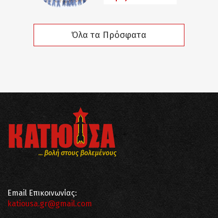
Όλα τα Πρόσφατα
... βολή στους βολεμένους
Email Επικοινωνίας:
katiousa.gr@gmail.com