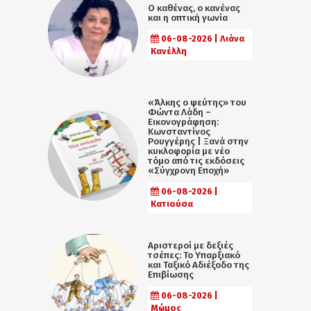
Ο καθένας, ο κανένας
και η οπτική γωνία
06-08-2026 | Λιάνα
Κανέλλη
«Άλκης ο ψεύτης» του
Φώντα Λάδη –
Εικονογράφηση:
Κωνσταντίνος
Ρουγγέρης | Ξανά στην
κυκλοφορία με νέο
τόμο από τις εκδόσεις
«Σύγχρονη Εποχή»
06-08-2026 |
Κατιούσα
Αριστεροί με δεξιές
τσέπες: Το Υπαρξιακό
και Ταξικό Αδιέξοδο της
Επιβίωσης
06-08-2026 |
Μώμος