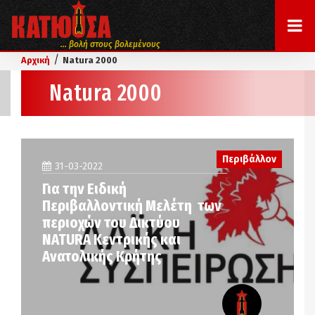
... βολή στους βολεμένους
/
Αρχική
Natura 2000
Natura 2000
Περιβάλλον
31-03-2022
Για την Ειδική
Περιβαλλοντική Μελέτη των
περιοχών του Δικτύου
NATURA Κεντρικής και
Ανατολικής Κρήτης