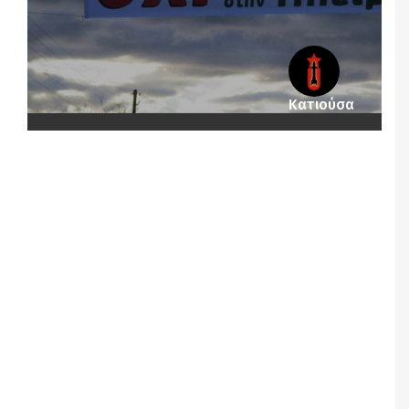
Κατιούσα
Notice
: Undefined offset: 4 in
/srv/katiousa/pub_dir/wp-includes/class-wp-
query.php
on line
3403
Notice
: Undefined offset: 5 in
/srv/katiousa/pub_dir/wp-includes/class-wp-
query.php
on line
3403
Notice
: Undefined offset: 6 in
/srv/katiousa/pub_dir/wp-includes/class-wp-
query.php
on line
3403