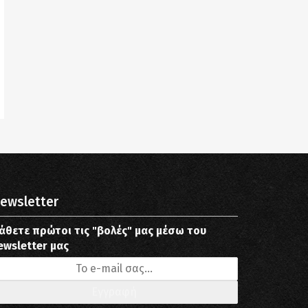
ewsletter
άθετε πρώτοι τις "βολές" μας μέσω του
ewsletter μας