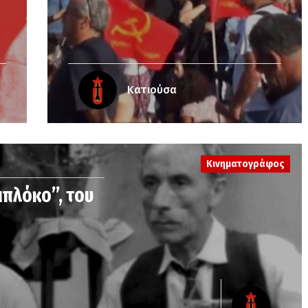
Κατιούσα
Κινηματογράφος
μπλόκο”, του