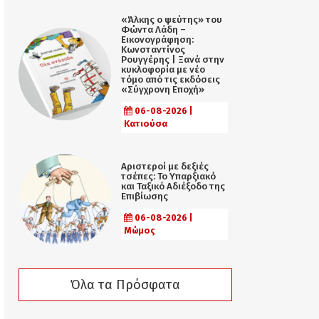
«Άλκης ο ψεύτης» του
Φώντα Λάδη –
Εικονογράφηση:
Κωνσταντίνος
Ρουγγέρης | Ξανά στην
κυκλοφορία με νέο
τόμο από τις εκδόσεις
«Σύγχρονη Εποχή»
06-08-2026 |
Κατιούσα
Αριστεροί με δεξιές
τσέπες: Το Υπαρξιακό
και Ταξικό Αδιέξοδο της
Επιβίωσης
06-08-2026 |
Μώμος
Όλα τα Πρόσφατα