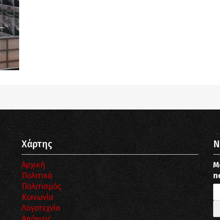
Notice
: Undefined offset: 9 in
/srv/katiousa/pub_dir/wp-includes/class-wp-
query.php
on line
3403
Χάρτης
N
Αρχική
Μ
Πολιτικά
n
Πολιτισμός
Κοινωνία
Λογοτεχνία
Απόψεις