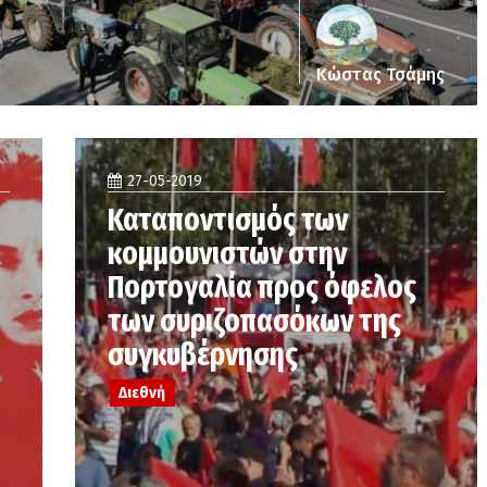
Κώστας Τσάμης
27-05-2019
Καταποντισμός των
κομμουνιστών στην
Πορτογαλία προς όφελος
των συριζοπασόκων της
συγκυβέρνησης
Διεθνή