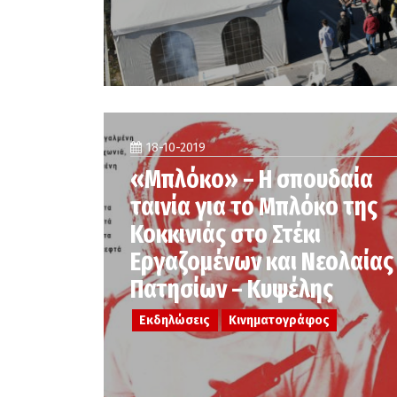
18-10-2019
«Μπλόκο» – Η σπουδαία
ταινία για το Μπλόκο της
Κοκκινιάς στο Στέκι
Εργαζομένων και Νεολαίας
Πατησίων – Κυψέλης
Εκδηλώσεις
Κινηματογράφος