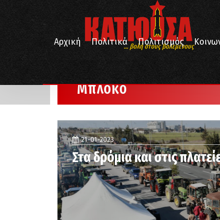
Αρχική
Πολιτικά
Πολιτισμός
Κοινω
... βολή στους βολεμένους
/
Αρχική
Μπλόκο
Μπλόκο
21-01-2023
Στα δρόμια και στις πλατεί