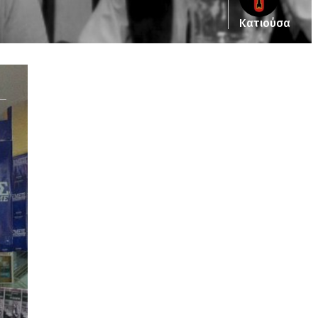
Κατιούσα
Notice
: Undefined offset: 5 in
/srv/katiousa/pub_dir/wp-includes/class-wp-
query.php
on line
3403
Notice
: Undefined offset: 6 in
/srv/katiousa/pub_dir/wp-includes/class-wp-
query.php
on line
3403
Notice
: Undefined offset: 7 in
/srv/katiousa/pub_dir/wp-includes/class-wp-
query.php
on line
3403
Notice
: Undefined offset: 8 in
/srv/katiousa/pub_dir/wp-includes/class-wp-
query.php
on line
3403