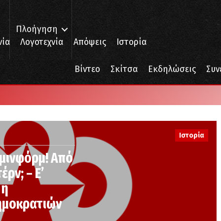
Πλοήγηση
νία
Λογοτεχνία
Απόψεις
Ιστορία
Βίντεο
Σκίτσα
Εκδηλώσεις
Συν
Ιστορία
ομινφόρμ! Από
ρν; – Ε’
 η
ημοκρατιών