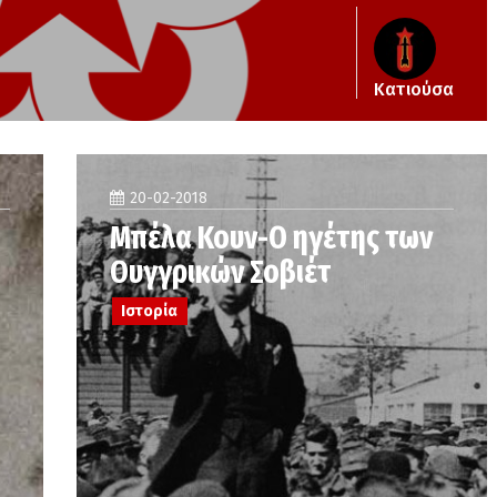
Κατιούσα
20-02-2018
Μπέλα Κουν-Ο ηγέτης των
Ουγγρικών Σοβιέτ
Ιστορία