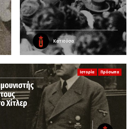
Κατιούσα
Ιστορία
Πρόσωπα
μμουνιστής
 τους
ο Χίτλερ