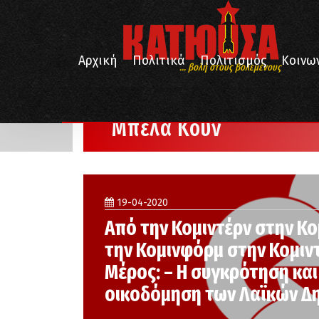
Αρχική
Πολιτικά
Πολιτισμός
Κοινω
... βολή στους βολεμένους
/
Αρχική
Μπέλα Κουν
Μπέλα Κουν
19-04-2020
Από την Κομιντέρν στην Κ
την Κομινφόρμ στην Κομιντέ
Μέρος: – Η συγκρότηση και
οικοδόμηση των Λαϊκών Δ