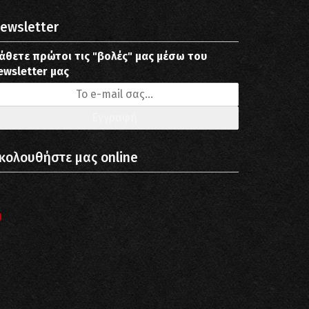
ewsletter
άθετε πρώτοι τις "βολές" μας μέσω του
ewsletter μας
κολουθήστε μας online