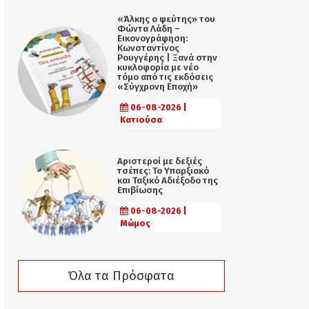
«Άλκης ο ψεύτης» του
Φώντα Λάδη –
Εικονογράφηση:
Κωνσταντίνος
Ρουγγέρης | Ξανά στην
κυκλοφορία με νέο
τόμο από τις εκδόσεις
«Σύγχρονη Εποχή»
06-08-2026 |
Κατιούσα
Αριστεροί με δεξιές
τσέπες: Το Υπαρξιακό
και Ταξικό Αδιέξοδο της
Επιβίωσης
06-08-2026 |
Μώμος
Όλα τα Πρόσφατα