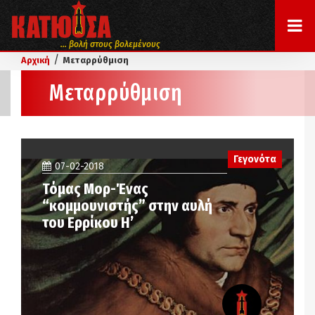
... βολή στους βολεμένους
/
Αρχική
Μεταρρύθμιση
Μεταρρύθμιση
Γεγονότα
07-02-2018
Τόμας Μορ-Ένας
“κομμουνιστής” στην αυλή
του Ερρίκου Η’