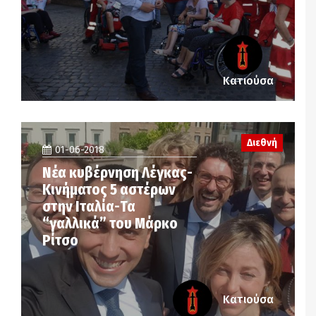
Κατιούσα
Διεθνή
01-06-2018
Νέα κυβέρνηση Λέγκας-
Κινήματος 5 αστέρων
στην Ιταλία-Τα
“γαλλικά” του Μάρκο
Ρίτσο
Κατιούσα