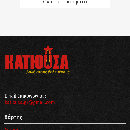
Όλα τα Πρόσφατα
... βολή στους βολεμένους
Email Επικοινωνίας:
katiousa.gr@gmail.com
Χάρτης
Αρχική