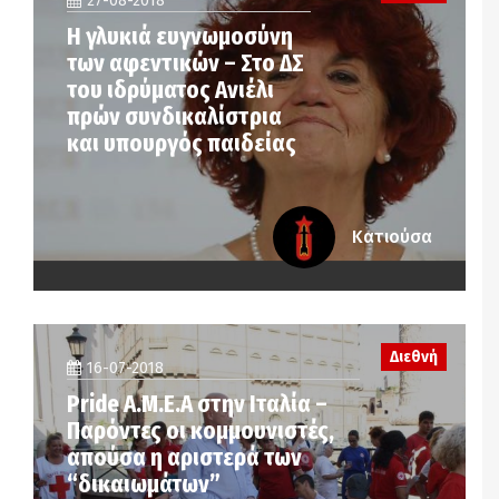
27-08-2018
Η γλυκιά ευγνωμοσύνη
των αφεντικών – Στο ΔΣ
του ιδρύματος Ανιέλι
πρών συνδικαλίστρια
και υπουργός παιδείας
Κατιούσα
Διεθνή
16-07-2018
Pride A.M.E.A στην Ιταλία –
Παρόντες οι κομμουνιστές,
απούσα η αριστερά των
“δικαιωμάτων”