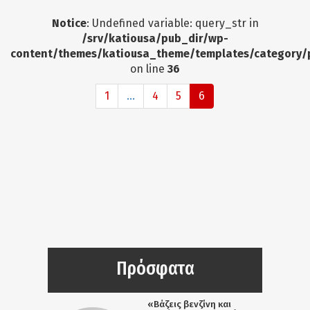
Notice
: Undefined variable: query_str in
/srv/katiousa/pub_dir/wp-
content/themes/katiousa_theme/templates/category/
on line
36
1
...
4
5
6
Πρόσφατα
«Βάζεις βενζίνη και