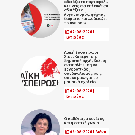
αδειάζει το πορτοφόλι,
κλείνεις ακτοπλοϊκά και
αδειάζει ο
λογαριασμός, ψάχνεις
δωμάτιο και …αδειάζει
το όνειρο!»
07-08-2026 |
Κατιούσα
Λαϊκή Συσπείρωση
Χίου: Κυβέρνηση,
δημοτική αρχή, βολική
αντιπολίτευση και
εργοδοτικός
συνδικαλισμός «εις
σάρκα μια» για το
μουσικό σχολείο
07-08-2026 |
Κατιούσα
Ο καθένας, ο κανένας
και η οπτική γωνία
06-08-2026 | Λιάνα