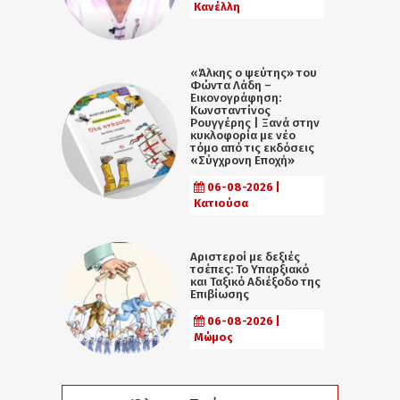
Κανέλλη
«Άλκης ο ψεύτης» του
Φώντα Λάδη –
Εικονογράφηση:
Κωνσταντίνος
Ρουγγέρης | Ξανά στην
κυκλοφορία με νέο
τόμο από τις εκδόσεις
«Σύγχρονη Εποχή»
06-08-2026 |
Κατιούσα
Αριστεροί με δεξιές
τσέπες: Το Υπαρξιακό
και Ταξικό Αδιέξοδο της
Επιβίωσης
06-08-2026 |
Μώμος