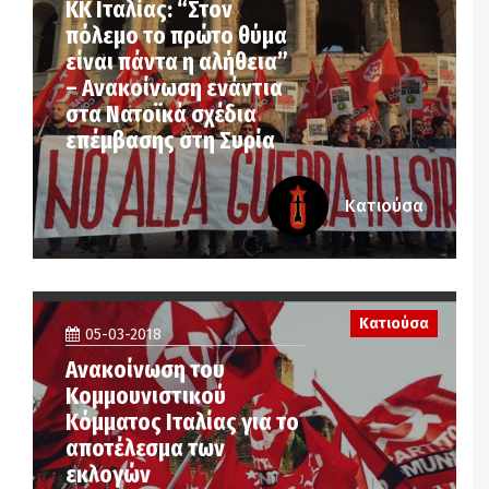
ΚΚ Ιταλίας: “Στον
πόλεμο το πρώτο θύμα
είναι πάντα η αλήθεια”
– Ανακοίνωση ενάντια
στα Νατοϊκά σχέδια
επέμβασης στη Συρία
Κατιούσα
Κατιούσα
05-03-2018
Ανακοίνωση του
Κομμουνιστικού
Κόμματος Ιταλίας για το
αποτέλεσμα των
εκλογών