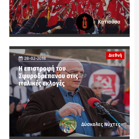
Κατιούσα
Διεθνή
28-02-2018
Η επιστροφή του
Σφυροδρέπανου στις
ιταλικές εκλογές
Δύσκολες Νύχτες