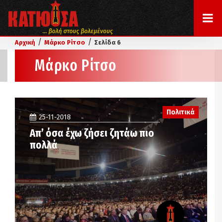
... βολή στους βολεμένους
/
/
Αρχική
Μάρκο Ρίτσο
Σελίδα 6
Μάρκο Ρίτσο
Πολιτικά
25-11-2018
Απ’ όσα έχω ζήσει ζητάω πιο
πολλά