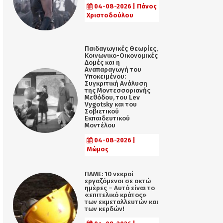
04-08-2026 | Πάνος
Χριστοδούλου
Παιδαγωγικές Θεωρίες,
Κοινωνικο-Οικονομικές
Δομές και η
Αναπαραγωγή του
Υποκειμένου:
Συγκριτική Ανάλυση
της Μοντεσσοριανής
Μεθόδου, του Lev
Vygotsky και του
Σοβιετικού
Εκπαιδευτικού
Μοντέλου
04-08-2026 |
Μώμος
ΠΑΜΕ: 10 νεκροί
εργαζόμενοι σε οκτώ
ημέρες – Αυτό είναι το
«επιτελικό κράτος»
των εκμεταλλευτών και
των κερδών!