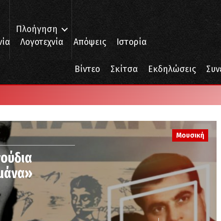
Πλοήγηση
νία
Λογοτεχνία
Απόψεις
Ιστορία
Βίντεο
Σκίτσα
Εκδηλώσεις
Συν
Μουσική
γούδια
 μάνα»