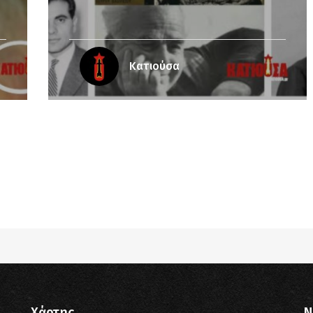
Κατιούσα
pub_dir/wp-includes/class-wp-query.php
on line
3403
pub_dir/wp-includes/class-wp-query.php
on line
3403
pub_dir/wp-includes/class-wp-query.php
on line
3403
pub_dir/wp-includes/class-wp-query.php
on line
3403
Χάρτης
N