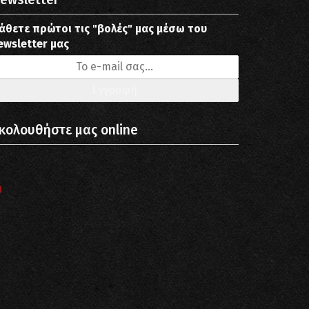
άθετε πρώτοι τις "βολές" μας μέσω του
ewsletter μας
κολουθήστε μας online