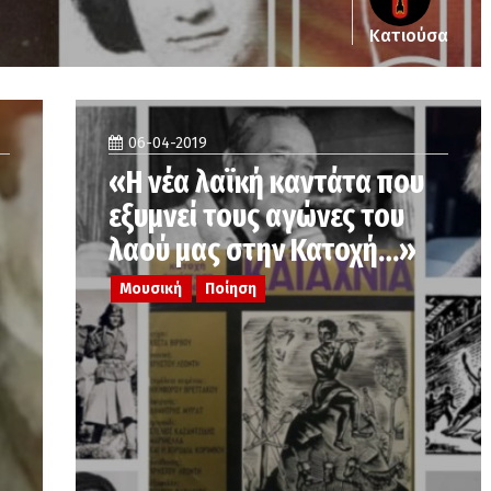
Κατιούσα
06-04-2019
«Η νέα λαϊκή καντάτα που
εξυμνεί τους αγώνες του
λαού μας στην Κατοχή…»
Μουσική
Ποίηση