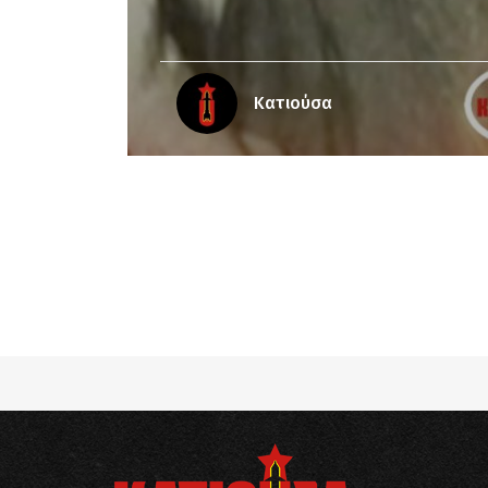
Κατιούσα
Notice
: Undefined offset: 6 in
/srv/katiousa/
Notice
: Undefined offset: 7 in
/srv/katiousa/
Notice
: Undefined offset: 8 in
/srv/katiousa/
Notice
: Undefined offset: 9 in
/srv/katiousa/