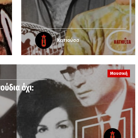
Κατιούσα
Μουσική
ούδια όχι: