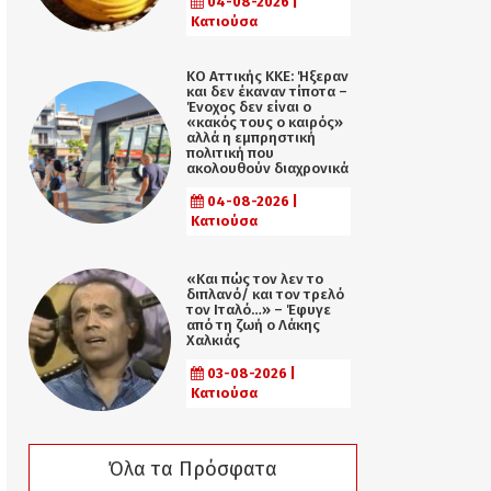
04-08-2026 |
Κατιούσα
KO Αττικής ΚΚΕ: Ήξεραν
και δεν έκαναν τίποτα –
Ένοχος δεν είναι ο
«κακός τους ο καιρός»
αλλά η εµπρηστική
πολιτική που
ακολουθούν διαχρονικά
04-08-2026 |
Κατιούσα
«Και πώς τον λεν το
διπλανό/ και τον τρελό
τον Ιταλό…» – Έφυγε
από τη ζωή ο Λάκης
Χαλκιάς
03-08-2026 |
Κατιούσα
Όλα τα Πρόσφατα