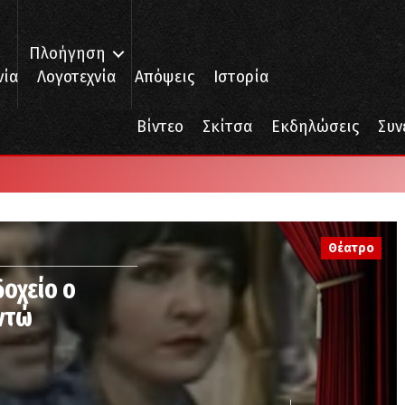
Πλοήγηση
νία
Λογοτεχνία
Απόψεις
Ιστορία
Βίντεο
Σκίτσα
Εκδηλώσεις
Συν
Θέατρο
οχείο ο
ντώ