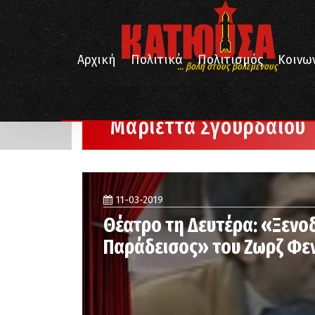
Αρχική
Πολιτικά
Πολιτισμός
Κοινω
... βολή στους βολεμένους
/
Αρχική
Μαριέττα Σγουρδαίου
Μαριέττα Σγουρδαίου
11-03-2019
Θέατρο τη Δευτέρα: «Ξενοδ
Παράδεισος» του Ζωρζ Φε