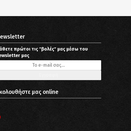
ewsletter
άθετε πρώτοι τις "βολές" μας μέσω του
ewsletter μας
κολουθήστε μας online