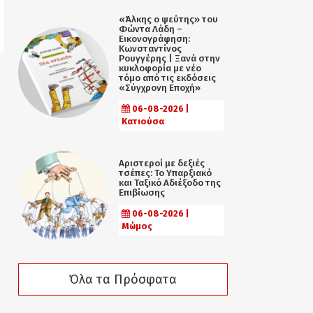
«Άλκης ο ψεύτης» του
Φώντα Λάδη –
Εικονογράφηση:
Κωνσταντίνος
Ρουγγέρης | Ξανά στην
κυκλοφορία με νέο
τόμο από τις εκδόσεις
«Σύγχρονη Εποχή»
06-08-2026 |
Κατιούσα
Αριστεροί με δεξιές
τσέπες: Το Υπαρξιακό
και Ταξικό Αδιέξοδο της
Επιβίωσης
06-08-2026 |
Μώμος
Όλα τα Πρόσφατα