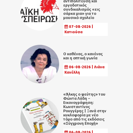
αντιπολίτευση και
εργοδοτικός
συνδικαλισμός «εις
σάρκα μια» για το
μουσικό σχολείο
07-08-2026 |
Κατιούσα
Ο καθένας, ο κανένας
και η οπτική γωνία
06-08-2026 | Λιάνα
Κανέλλη
«Άλκης ο ψεύτης» του
Φώντα Λάδη –
Εικονογράφηση:
Κωνσταντίνος
Ρουγγέρης | Ξανά στην
κυκλοφορία με νέο
τόμο από τις εκδόσεις
«Σύγχρονη Εποχή»
06-08-2026 |