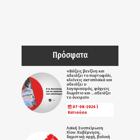
Πρόσφατα
«Βάζεις βενζίνη και
αδειάζει το πορτοφόλι,
κλείνεις ακτοπλοϊκά και
αδειάζει ο
λογαριασμός, ψάχνεις
δωμάτιο και …αδειάζει
το όνειρο!»
07-08-2026 |
Κατιούσα
Λαϊκή Συσπείρωση
Χίου: Κυβέρνηση,
δημοτική αρχή, βολική