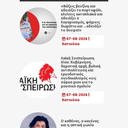
«Βάζεις βενζίνη και
αδειάζει το πορτοφόλι,
κλείνεις ακτοπλοϊκά και
αδειάζει ο
λογαριασμός, ψάχνεις
δωμάτιο και …αδειάζει
το όνειρο!»
07-08-2026 |
Κατιούσα
Λαϊκή Συσπείρωση
Χίου: Κυβέρνηση,
δημοτική αρχή, βολική
αντιπολίτευση και
εργοδοτικός
συνδικαλισμός «εις
σάρκα μια» για το
μουσικό σχολείο
07-08-2026 |
Κατιούσα
Ο καθένας, ο κανένας
και η οπτική γωνία