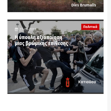
Dies Brumalis
Πολιτικά
23-05-2018
Η ύπουλη αξιοποίηση
μιας βρώμικης επίθεσης
Κατιούσα
Notice
: Undefined offset: 2 in