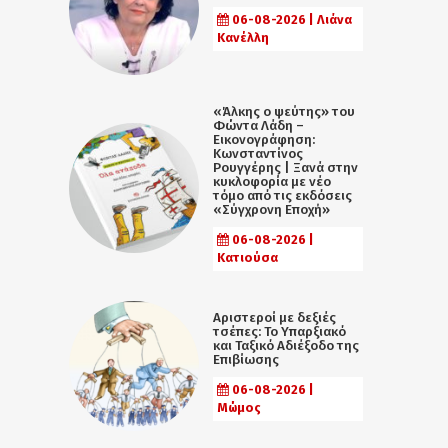
06-08-2026 | Λιάνα
Κανέλλη
«Άλκης ο ψεύτης» του
Φώντα Λάδη –
Εικονογράφηση:
Κωνσταντίνος
Ρουγγέρης | Ξανά στην
κυκλοφορία με νέο
τόμο από τις εκδόσεις
«Σύγχρονη Εποχή»
06-08-2026 |
Κατιούσα
Αριστεροί με δεξιές
τσέπες: Το Υπαρξιακό
και Ταξικό Αδιέξοδο της
Επιβίωσης
06-08-2026 |
Μώμος