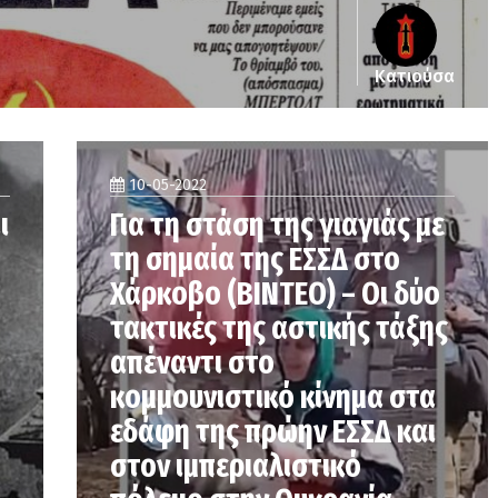
Κατιούσα
10-05-2022
ι
Για τη στάση της γιαγιάς με
τη σημαία της ΕΣΣΔ στο
Χάρκοβο (ΒΙΝΤΕΟ) – Οι δύο
τακτικές της αστικής τάξης
απέναντι στο
κομμουνιστικό κίνημα στα
εδάφη της πρώην ΕΣΣΔ και
στον ιμπεριαλιστικό