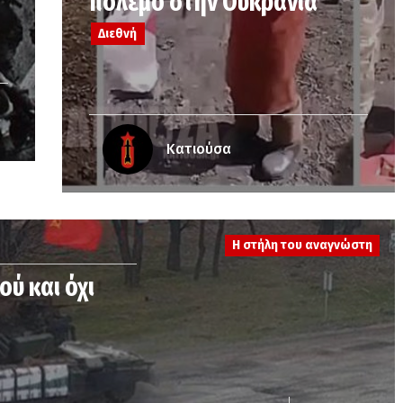
πόλεμο στην Ουκρανία
Διεθνή
Κατιούσα
Η στήλη του αναγνώστη
ού και όχι