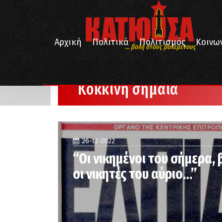
Αρχική
Πολιτικά
Πολιτισμός
Κοινω
... βολή στους βολεμένους
/
Αρχική
Κόκκινη σημαία
Κόκκινη σημαία
26-12-2022
“Οι νικημένοι του σήμερα, 
οι νικητές του αύριο…”