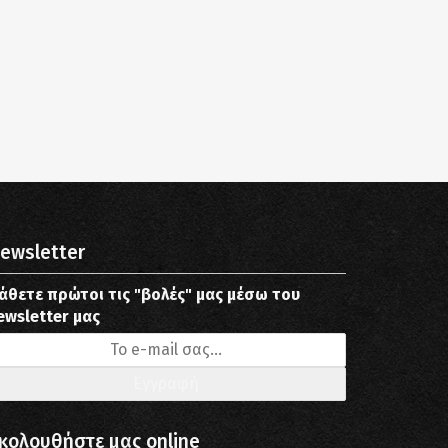
ewsletter
άθετε πρώτοι τις "βολές" μας μέσω του
ewsletter μας
κολουθήστε μας online