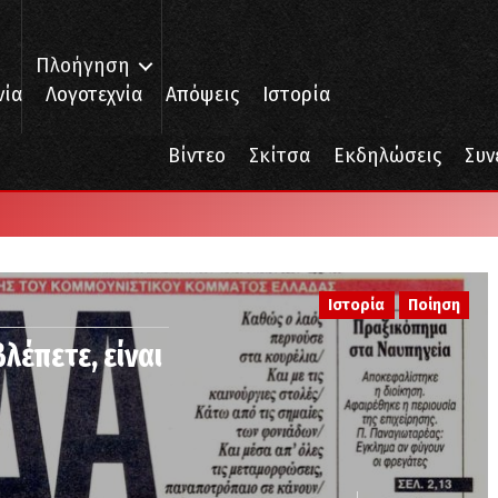
Πλοήγηση
νία
Λογοτεχνία
Απόψεις
Ιστορία
Βίντεο
Σκίτσα
Εκδηλώσεις
Συν
Ιστορία
Ποίηση
βλέπετε, είναι