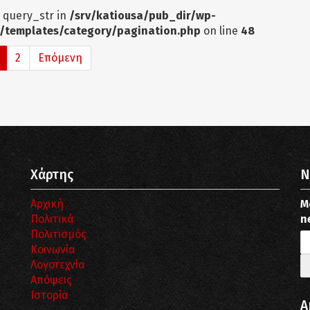
: query_str in
/srv/katiousa/pub_dir/wp-
/templates/category/pagination.php
on line
48
2
Επόμενη
Χάρτης
N
Αρχική
Μ
Πολιτικά
n
Πολιτισμός
Κοινωνία
Λογοτεχνία
Απόψεις
Ιστορία
Α