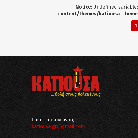
Notice
: Undefined variable
content/themes/katiousa_theme
1
... βολή στους βολεμένους
Email Επικοινωνίας:
katiousa.gr@gmail.com