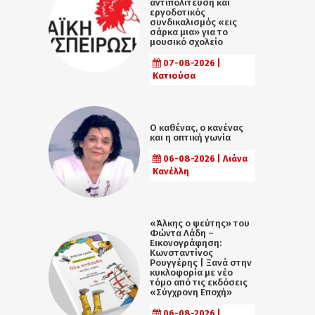
αντιπολίτευση και
εργοδοτικός
συνδικαλισμός «εις
σάρκα μια» για το
μουσικό σχολείο
07-08-2026 |
Κατιούσα
Ο καθένας, ο κανένας
και η οπτική γωνία
06-08-2026 | Λιάνα
Κανέλλη
«Άλκης ο ψεύτης» του
Φώντα Λάδη –
Εικονογράφηση:
Κωνσταντίνος
Ρουγγέρης | Ξανά στην
κυκλοφορία με νέο
τόμο από τις εκδόσεις
«Σύγχρονη Εποχή»
06-08-2026 |