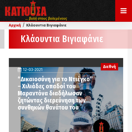
... βολή στους βολεμένους
/
Αρχική
Κλάουντια Βιγιαφάνιε
Κλάουντια Βιγιαφάνιε
Διεθνή
12-03-2021
“Δικαιοσύνη για το Ντιέγκο”
– Χιλιάδες οπαδοί του
Μαραντόνα διαδήλωσαν
ζητώντας διερεύνηση των
συνθηκών θανάτου του