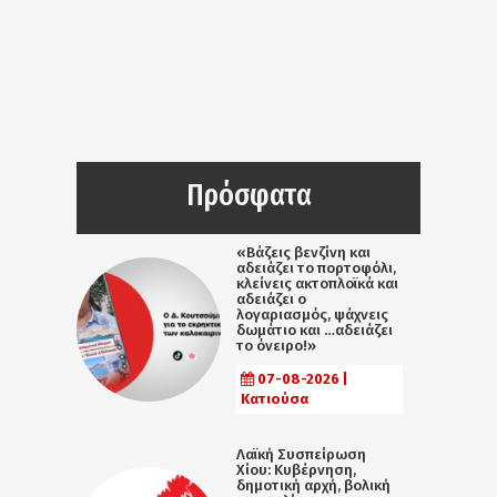
Πρόσφατα
«Βάζεις βενζίνη και
αδειάζει το πορτοφόλι,
κλείνεις ακτοπλοϊκά και
αδειάζει ο
λογαριασμός, ψάχνεις
δωμάτιο και …αδειάζει
το όνειρο!»
07-08-2026 |
Κατιούσα
Λαϊκή Συσπείρωση
Χίου: Κυβέρνηση,
δημοτική αρχή, βολική