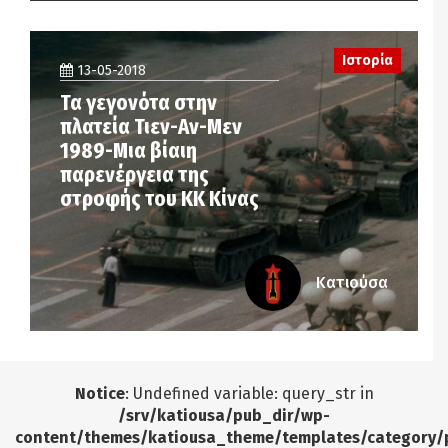
Ιστορία
13-05-2018
Τα γεγονότα στην
πλατεία Τιεν-Αν-Μεν
1989-Μια βίαιη
παρενέργεια της
στροφής του ΚΚ Κίνας
Κατιούσα
Notice
: Undefined variable: query_str in
/srv/katiousa/pub_dir/wp-
content/themes/katiousa_theme/templates/category/