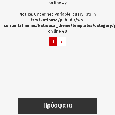
on line
47
Notice
: Undefined variable: query_str in
/srv/katiousa/pub_dir/wp-
content/themes/katiousa_theme/templates/category/
on line
48
1
2
Πρόσφατα