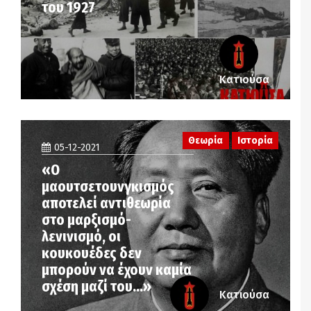
του 1927
Κατιούσα
Θεωρία
Ιστορία
05-12-2021
«Ο
μαουτσετουνγκισμός
αποτελεί αντιθεωρία
στο μαρξισμό-
λενινισμό, οι
κουκουέδες δεν
μπορούν να έχουν καμία
σχέση μαζί του…»
Κατιούσα