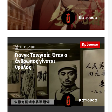
Κατιούσα
Πρόσωπα
11-11-2018
Γιανγκ Τσινγιού: Όταν ο
άνθρωπος γίνεται
θρύλος
Κατιούσα