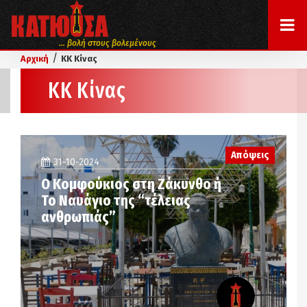
... βολή στους βολεμένους
/
Αρχική
ΚΚ Κίνας
ΚΚ Κίνας
Απόψεις
31-10-2024
Ο Κομφούκιος στη Ζάκυνθο ή
Το Ναυάγιο της “τέλειας
ανθρωπιάς”