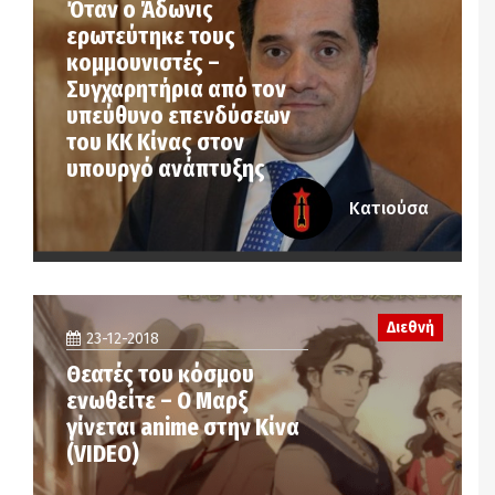
Όταν ο Άδωνις
ερωτεύτηκε τους
κομμουνιστές –
Συγχαρητήρια από τον
υπεύθυνο επενδύσεων
του ΚΚ Κίνας στον
υπουργό ανάπτυξης
Κατιούσα
Διεθνή
23-12-2018
Θεατές του κόσμου
ενωθείτε – Ο Μαρξ
γίνεται anime στην Κίνα
(VIDEO)