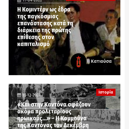
11-04-2022
Η Κομιντέρν ως έδρα
της παγκόσμιας
επανάστασης κατά τη
διάρκεια της πρώτης
επίθεσης στον
καπιταλισμό
Κατιούσα
Ιστορία
11-12-2021
«Και στην Καντόνα σφάζουν
ακόμα προλεταρίους
ηρωικούς…» – Η Κομμούνα
της Καντόνας τον Δεκέμβρη