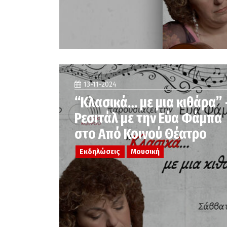
13-11-2024
“Κλασικά… με μια κιθάρα” 
Ρεσιτάλ με την Εύα Φάμπα
στο Από Κοινού Θέατρο
Εκδηλώσεις
Μουσική