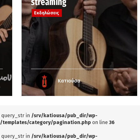
streaming
Εκδηλώσεις
Κατιούσα
: query_str in
/srv/katiousa/pub_dir/wp-
/templates/category/pagination.php
on line
36
: query_str in
/srv/katiousa/pub_dir/wp-