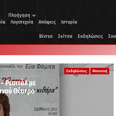
Πλοήγηση
νία
Λογοτεχνία
Απόψεις
Ιστορία
Βίντεο
Σκίτσα
Εκδηλώσεις
Συν
Εκδηλώσεις
Μουσική
– Ρεσιτάλ με
ινού Θέατρο