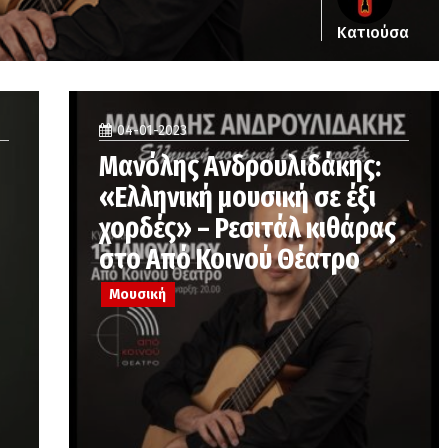
Κατιούσα
04-01-2023
Μανόλης Ανδρουλιδάκης:
«Ελληνική μουσική σε έξι
χορδές» – Ρεσιτάλ κιθάρας
στο Από Κοινού Θέατρο
Μουσική