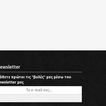
ewsletter
άθετε πρώτοι τις "βολές" μας μέσω του
ewsletter μας