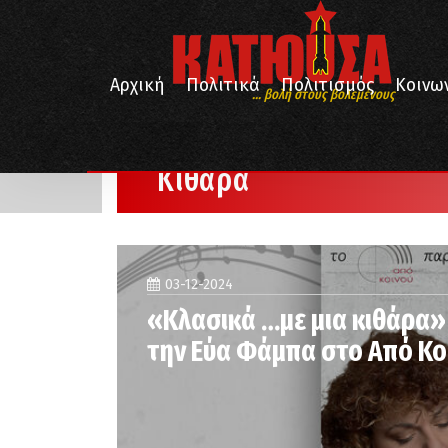
Αρχική
Πολιτικά
Πολιτισμός
Κοινω
... βολή στους βολεμένους
/
Αρχική
Κιθάρα
Κιθάρα
03-12-2024
«Κλασικά …με μια κιθάρα» 
την Εύα Φάμπα στο Από Κο