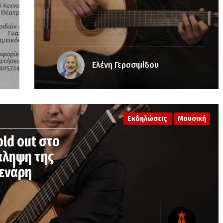
Ελένη Γερασιμίδου
Εκδηλώσεις
Μουσική
ld out στο
άληψη της
Γενάρη