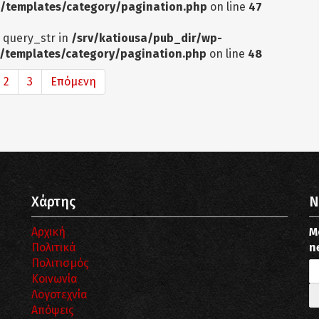
/templates/category/pagination.php
on line
47
: query_str in
/srv/katiousa/pub_dir/wp-
/templates/category/pagination.php
on line
48
2
3
Επόμενη
Χάρτης
N
Αρχική
Μ
Πολιτικά
n
Πολιτισμός
Κοινωνία
Λογοτεχνία
Απόψεις