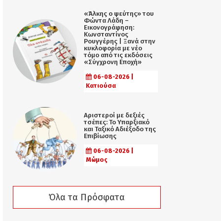
«Άλκης ο ψεύτης» του
Φώντα Λάδη –
Εικονογράφηση:
Κωνσταντίνος
Ρουγγέρης | Ξανά στην
κυκλοφορία με νέο
τόμο από τις εκδόσεις
«Σύγχρονη Εποχή»
06-08-2026 |
Κατιούσα
Αριστεροί με δεξιές
τσέπες: Το Υπαρξιακό
και Ταξικό Αδιέξοδο της
Επιβίωσης
06-08-2026 |
Μώμος
Όλα τα Πρόσφατα