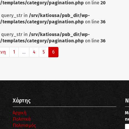
/templates/category/pagination.php
on line
20
: query_str in
/srv/katiousa/pub_dir/wp-
/templates/category/pagination.php
on line
36
: query_str in
/srv/katiousa/pub_dir/wp-
/templates/category/pagination.php
on line
36
ενη
1
...
4
5
6
Χάρτης
N
Αρχική
Μ
Πολιτικά
n
Πολιτισμός