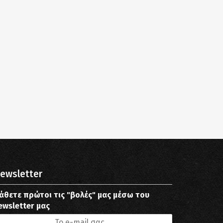
ewsletter
άθετε πρώτοι τις "βολές" μας μέσω του
ewsletter μας