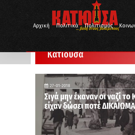
Αρχική
Πολιτικά
Πολιτισμός
Κοινω
... βολή στους βολεμένους
/
/
Αρχική
Κατιούσα
Σελίδα 6
Κατιούσα
27-01-2018
Σιγά μην έκαναν οι ναζί το 
είχαν δώσει ποτέ ΔΙΚΑΙΩΜ