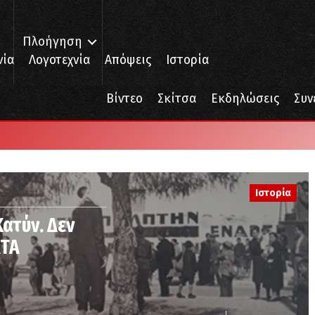
Πλοήγηση
νία
Λογοτεχνία
Απόψεις
Ιστορία
Βίντεο
Σκίτσα
Εκδηλώσεις
Συν
Ιστορία
Κατύν. Δεν
ΑΤΑ