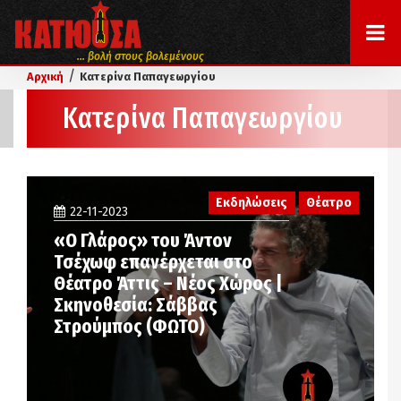
... βολή στους βολεμένους
/
Αρχική
Κατερίνα Παπαγεωργίου
Κατερίνα Παπαγεωργίου
Εκδηλώσεις
Θέατρο
22-11-2023
«Ο Γλάρος» του Άντον
Τσέχωφ επανέρχεται στο
Θέατρο Άττις – Νέος Χώρος |
Σκηνοθεσία: Σάββας
Στρούμπος (ΦΩΤΟ)