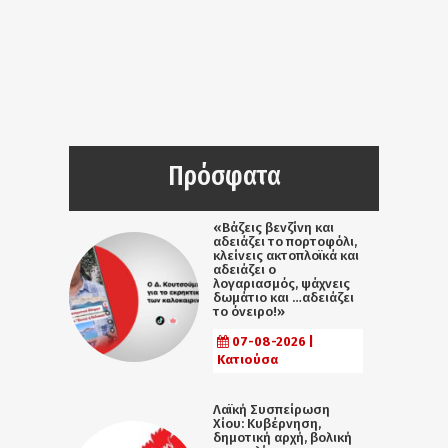
Πρόσφατα
«Βάζεις βενζίνη και
αδειάζει το πορτοφόλι,
κλείνεις ακτοπλοϊκά και
αδειάζει ο
λογαριασμός, ψάχνεις
δωμάτιο και …αδειάζει
το όνειρο!»
07-08-2026 |
Κατιούσα
Λαϊκή Συσπείρωση
Χίου: Κυβέρνηση,
δημοτική αρχή, βολική