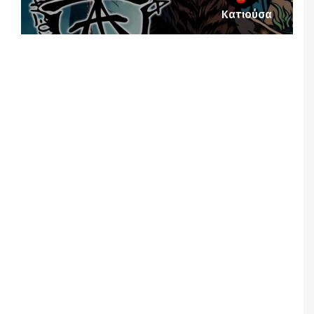
Κατιούσα
Notice
: Undefined offset: 1 in
/srv/katiousa/pub_dir/wp-includes/class-wp-
query.php
on line
3403
Notice
: Undefined offset: 2 in
/srv/katiousa/pub_dir/wp-includes/class-wp-
query.php
on line
3403
Notice
: Undefined offset: 3 in
/srv/katiousa/pub_dir/wp-includes/class-wp-
query.php
on line
3403
Notice
: Undefined offset: 4 in
/srv/katiousa/pub_dir/wp-includes/class-wp-
query.php
on line
3403