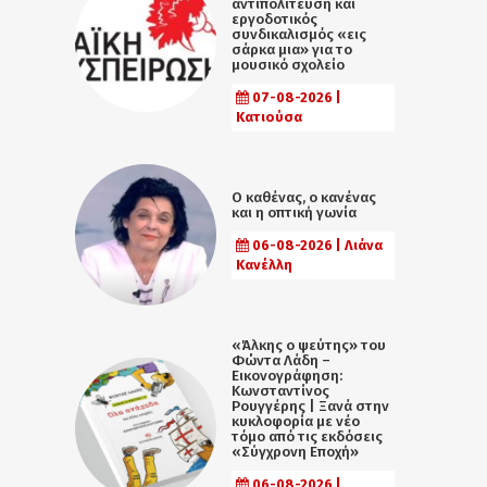
αντιπολίτευση και
εργοδοτικός
συνδικαλισμός «εις
σάρκα μια» για το
μουσικό σχολείο
07-08-2026 |
Κατιούσα
Ο καθένας, ο κανένας
και η οπτική γωνία
06-08-2026 | Λιάνα
Κανέλλη
«Άλκης ο ψεύτης» του
Φώντα Λάδη –
Εικονογράφηση:
Κωνσταντίνος
Ρουγγέρης | Ξανά στην
κυκλοφορία με νέο
τόμο από τις εκδόσεις
«Σύγχρονη Εποχή»
06-08-2026 |