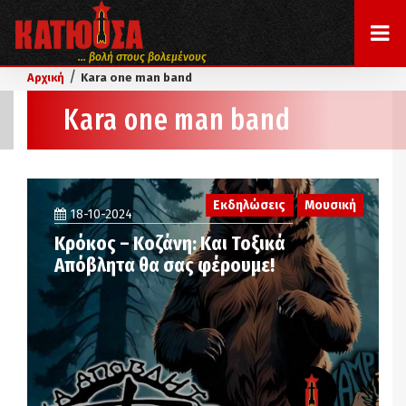
... βολή στους βολεμένους
/
Αρχική
Kara one man band
Kara one man band
Εκδηλώσεις
Μουσική
18-10-2024
Κρόκος – Κοζάνη: Και Τοξικά
Απόβλητα θα σας φέρουμε!