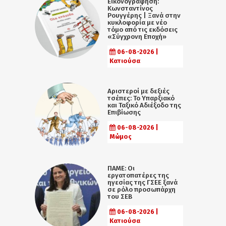
Εικονογράφηση:
Κωνσταντίνος
Ρουγγέρης | Ξανά στην
κυκλοφορία με νέο
τόμο από τις εκδόσεις
«Σύγχρονη Εποχή»
06-08-2026 |
Κατιούσα
Αριστεροί με δεξιές
τσέπες: Το Υπαρξιακό
και Ταξικό Αδιέξοδο της
Επιβίωσης
06-08-2026 |
Μώμος
ΠΑΜΕ: Οι
εργατοπατέρες της
ηγεσίας της ΓΣΕΕ ξανά
σε ρόλο προσωπάρχη
του ΣΕΒ
06-08-2026 |
Κατιούσα