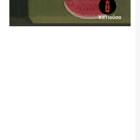
Κατιούσα
Notice
: Undefined offset: 1 in
/srv/katiousa/pub_dir/wp-includes/class-wp-
query.php
on line
3403
Notice
: Undefined offset: 2 in
/srv/katiousa/pub_dir/wp-includes/class-wp-
query.php
on line
3403
Notice
: Undefined offset: 3 in
/srv/katiousa/pub_dir/wp-includes/class-wp-
query.php
on line
3403
Notice
: Undefined offset: 4 in
/srv/katiousa/pub_dir/wp-includes/class-wp-